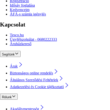
Regisztráció
Idősáv foglalása
Kedvenceim
ÁFÁ-s számla igénylés
Kapcsolat
Tesco.hu
Ügyfélszolgálat - 0680222333
Áruházkereső
Segítünk
Árak
Biztonságos online rendelés
Általános Szerződési Feltételek
Adatkezelési és Cookie tájékoztató
Rólunk
Akadálymentesség