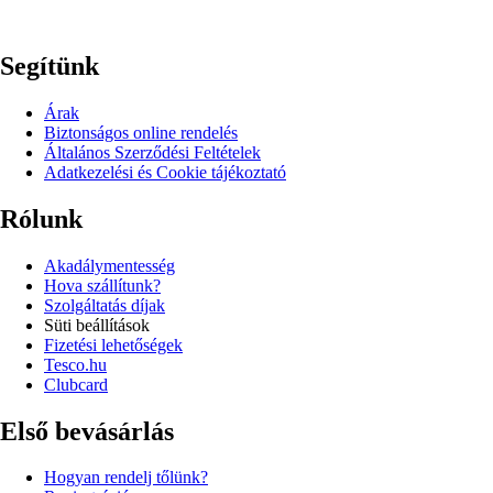
Segítünk
Árak
Biztonságos online rendelés
Általános Szerződési Feltételek
Adatkezelési és Cookie tájékoztató
Rólunk
Akadálymentesség
Hova szállítunk?
Szolgáltatás díjak
Süti beállítások
Fizetési lehetőségek
Tesco.hu
Clubcard
Első bevásárlás
Hogyan rendelj tőlünk?