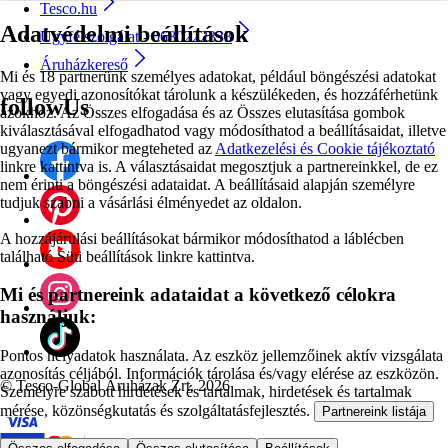
Tesco.hu
Adatvédelmi beállítások
Ügyfélszolgálat - 0680222333
Áruházkereső
Mi és 18 partnerünk személyes adatokat, például böngészési adatokat
vagy egyedi azonosítókat tárolunk a készülékeden, és hozzáférhetünk
followUs
azokhoz. Az Összes elfogadása és az Összes elutasítása gombok
kiválasztásával elfogadhatod vagy módosíthatod a beállításaidat, illetve
ugyanezt bármikor megteheted az
Adatkezelési és Cookie tájékoztató
linkre kattintva is. A választásaidat megosztjuk a partnereinkkel, de ez
nem érinti a böngészési adataidat. A beállításaid alapján személyre
tudjuk szabni a vásárlási élményedet az oldalon.
A hozzájárulási beállításokat bármikor módosíthatod a láblécben
található Süti beállítások linkre kattintva.
Mi és partnereink adataidat a következő célokra
használjuk:
Pontos helyadatok használata. Az eszköz jellemzőinek aktív vizsgálata
azonosítás céljából. Információk tárolása és/vagy elérése az eszközön.
©
Tesco-Global Áruházak Zrt. 2026
Személyre szabott hirdetések és tartalmak, hirdetések és tartalmak
mérése, közönségkutatás és szolgáltatásfejlesztés.
Partnereink listája