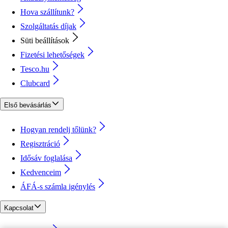
Hova szállítunk?
Szolgáltatás díjak
Süti beállítások
Fizetési lehetőségek
Tesco.hu
Clubcard
Első bevásárlás
Hogyan rendelj tőlünk?
Regisztráció
Idősáv foglalása
Kedvenceim
ÁFÁ-s számla igénylés
Kapcsolat