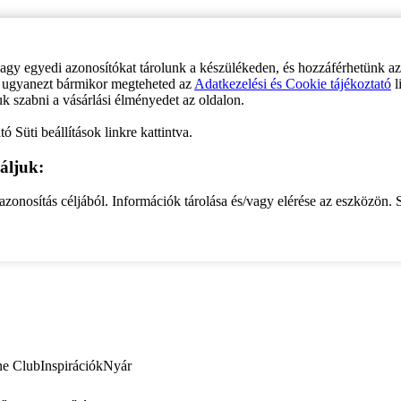
vagy egyedi azonosítókat tárolunk a készülékeden, és hozzáférhetünk a
ve ugyanezt bármikor megteheted az
Adatkezelési és Cookie tájékoztató
l
uk szabni a vásárlási élményedet az oldalon.
ó Süti beállítások linkre kattintva.
áljuk:
zonosítás céljából. Információk tárolása és/vagy elérése az eszközön. S
ne Club
Inspirációk
Nyár