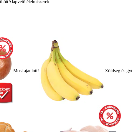
űtött
Alapvető élelmiszerek
Most ajánlott!
Zöldség és gy