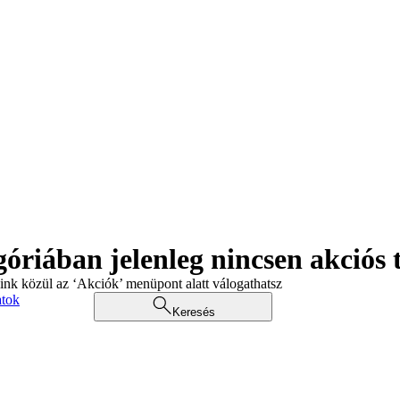
góriában jelenleg nincsen akciós
aink közül az ‘Akciók’ menüpont alatt válogathatsz
atok
Keresés