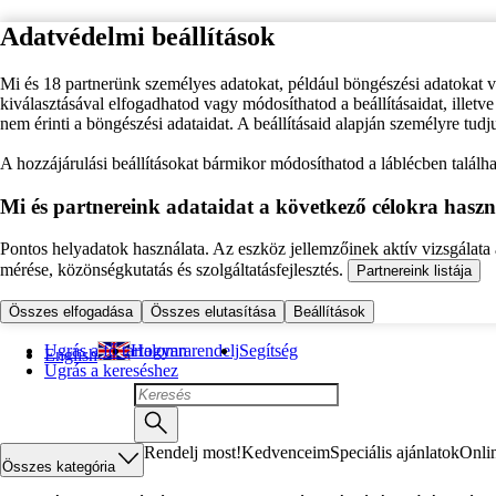
Adatvédelmi beállítások
Mi és 18 partnerünk személyes adatokat, például böngészési adatokat 
kiválasztásával elfogadhatod vagy módosíthatod a beállításaidat, illet
nem érinti a böngészési adataidat. A beállításaid alapján személyre tudj
A hozzájárulási beállításokat bármikor módosíthatod a láblécben találhat
Mi és partnereink adataidat a következő célokra haszn
Pontos helyadatok használata. Az eszköz jellemzőinek aktív vizsgálata a
mérése, közönségkutatás és szolgáltatásfejlesztés.
Partnereink listája
Összes elfogadása
Összes elutasítása
Beállítások
Ugrás a fő tartalomra
Hogyan rendelj
Segítség
English
Ugrás a kereséshez
Rendelj most!
Kedvenceim
Speciális ajánlatok
Onli
Összes kategória