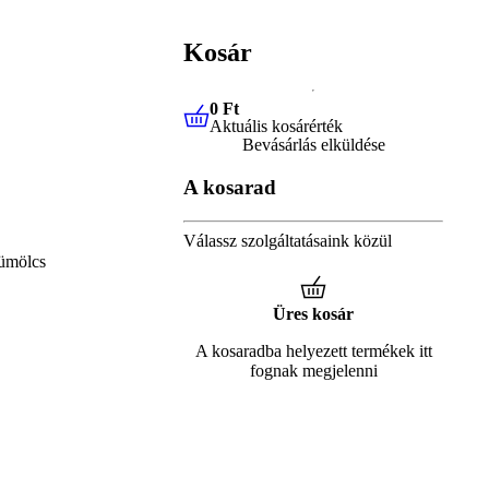
Kosár
0 Ft
Aktuális kosárérték
0 Ft
Aktuális kosárérték
Bevásárlás elküldése
A kosarad
Válassz szolgáltatásaink közül
ümölcs
Üres kosár
A kosaradba helyezett termékek itt
fognak megjelenni