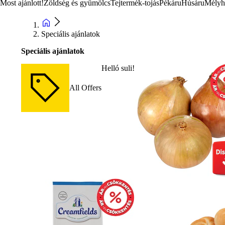
Most ajánlott!
Zöldség és gyümölcs
Tejtermék-tojás
Pékáru
Húsáru
Mélyh
Speciális ajánlatok
Speciális ajánlatok
Helló suli!
All Offers