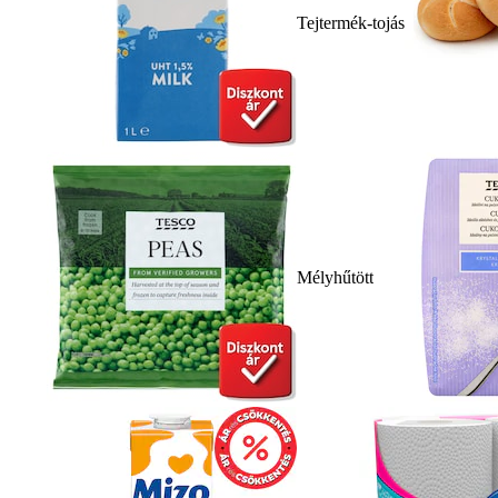
Tejtermék-tojás
Mélyhűtött