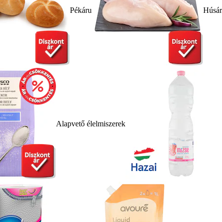
Pékáru
Húsá
Alapvető élelmiszerek