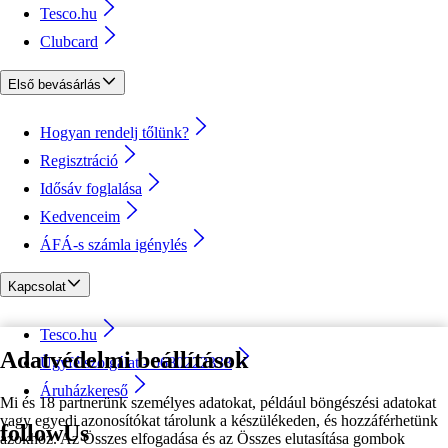
Tesco.hu
Clubcard
Első bevásárlás
Hogyan rendelj tőlünk?
Regisztráció
Idősáv foglalása
Kedvenceim
ÁFÁ-s számla igénylés
Kapcsolat
Tesco.hu
Adatvédelmi beállítások
Ügyfélszolgálat - 0680222333
Áruházkereső
Mi és 18 partnerünk személyes adatokat, például böngészési adatokat
vagy egyedi azonosítókat tárolunk a készülékeden, és hozzáférhetünk
followUs
azokhoz. Az Összes elfogadása és az Összes elutasítása gombok