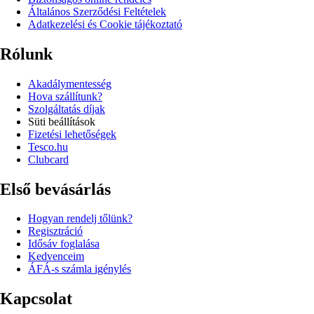
Általános Szerződési Feltételek
Adatkezelési és Cookie tájékoztató
Rólunk
Akadálymentesség
Hova szállítunk?
Szolgáltatás díjak
Süti beállítások
Fizetési lehetőségek
Tesco.hu
Clubcard
Első bevásárlás
Hogyan rendelj tőlünk?
Regisztráció
Idősáv foglalása
Kedvenceim
ÁFÁ-s számla igénylés
Kapcsolat