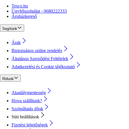
Tesco.hu
Ügyfélszolgálat - 0680222333
Áruházkereső
Segítünk
Árak
Biztonságos online rendelés
Általános Szerződési Feltételek
Adatkezelési és Cookie tájékoztató
Rólunk
Akadálymentesség
Hova szállítunk?
Szolgáltatás díjak
Süti beállítások
Fizetési lehetőségek