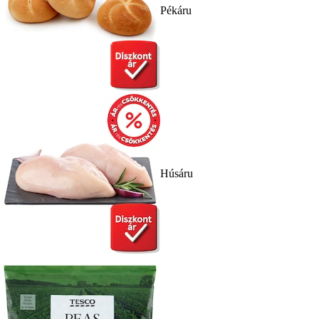
Pékáru
Húsáru