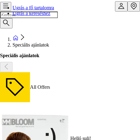
Ugrás a fő tartalomra
Ugrás a kereséshez
Speciális ajánlatok
Speciális ajánlatok
All Offers
Helló suli!