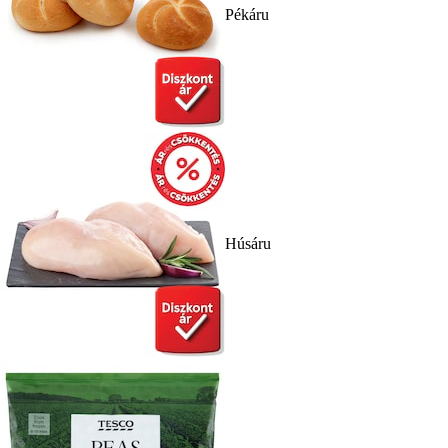
Pékáru
Húsáru