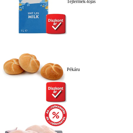
Tejtermék-tojás
Pékáru