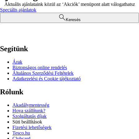
Aktuális ajánlataink közül az ‘Akciók’ menüpont alatt válogathatsz
Speciális ajánlatok
Keresés
Segítünk
Árak
Biztonságos online rendelés
Általános Szerződési Feltételek
Adatkezelési és Cookie tájékoztató
Rólunk
Akadálymentesség
Hova szállítunk?
Szolgáltatás díjak
Süti beállítások
Fizetési lehetőségek
Tesco.hu
Clubcard