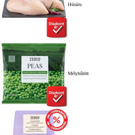
Húsáru
Mélyhűtött