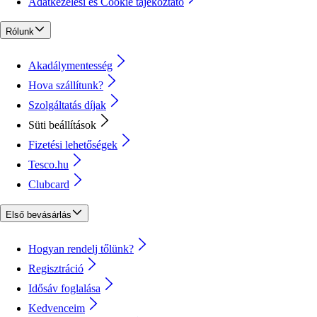
Adatkezelési és Cookie tájékoztató
Rólunk
Akadálymentesség
Hova szállítunk?
Szolgáltatás díjak
Süti beállítások
Fizetési lehetőségek
Tesco.hu
Clubcard
Első bevásárlás
Hogyan rendelj tőlünk?
Regisztráció
Idősáv foglalása
Kedvenceim