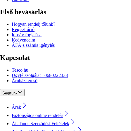
Első bevásárlás
Hogyan rendelj tőlünk?
Regisztráció
Idősáv foglalása
Kedvenceim
ÁFÁ-s számla igénylés
Kapcsolat
Tesco.hu
Ügyfélszolgálat - 0680222333
Áruházkereső
Segítünk
Árak
Biztonságos online rendelés
Általános Szerződési Feltételek