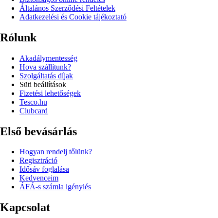
Általános Szerződési Feltételek
Adatkezelési és Cookie tájékoztató
Rólunk
Akadálymentesség
Hova szállítunk?
Szolgáltatás díjak
Süti beállítások
Fizetési lehetőségek
Tesco.hu
Clubcard
Első bevásárlás
Hogyan rendelj tőlünk?
Regisztráció
Idősáv foglalása
Kedvenceim
ÁFÁ-s számla igénylés
Kapcsolat