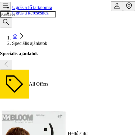
Ugrás a fő tartalomra
Ugrás a kereséshez
Speciális ajánlatok
Speciális ajánlatok
All Offers
Helló suli!