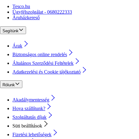
Tesco.hu
Ügyfélszolgálat - 0680222333
Áruházkereső
Segítünk
Árak
Biztonságos online rendelés
Általános Szerződési Feltételek
Adatkezelési és Cookie tájékoztató
Rólunk
Akadálymentesség
Hova szállítunk?
Szolgáltatás díjak
Süti beállítások
Fizetési lehetőségek