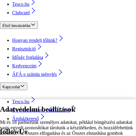
Tesco.hu
Clubcard
Első bevásárlás
Hogyan rendelj tőlünk?
Regisztráció
Idősáv foglalása
Kedvenceim
ÁFÁ-s számla igénylés
Kapcsolat
Tesco.hu
Adatvédelmi beállítások
Ügyfélszolgálat - 0680222333
Áruházkereső
Mi és 18 partnerünk személyes adatokat, például böngészési adatokat
vagy egyedi azonosítókat tárolunk a készülékeden, és hozzáférhetünk
followUs
azokhoz. Az Összes elfogadása és az Összes elutasítása gombok