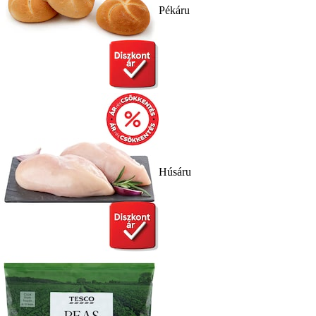
Pékáru
Húsáru