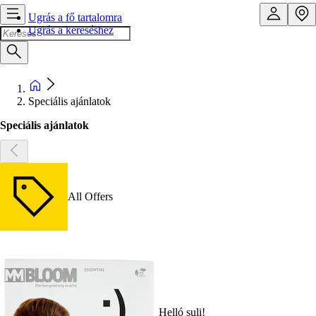
Ugrás a fő tartalomra
Ugrás a kereséshez
Speciális ajánlatok
Speciális ajánlatok
All Offers
Helló suli!