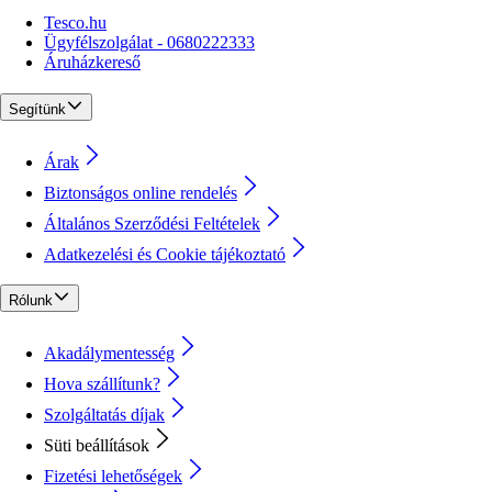
Tesco.hu
Ügyfélszolgálat - 0680222333
Áruházkereső
Segítünk
Árak
Biztonságos online rendelés
Általános Szerződési Feltételek
Adatkezelési és Cookie tájékoztató
Rólunk
Akadálymentesség
Hova szállítunk?
Szolgáltatás díjak
Süti beállítások
Fizetési lehetőségek