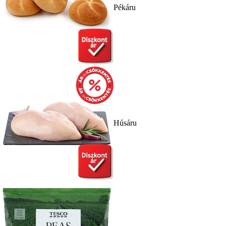
Pékáru
Húsáru