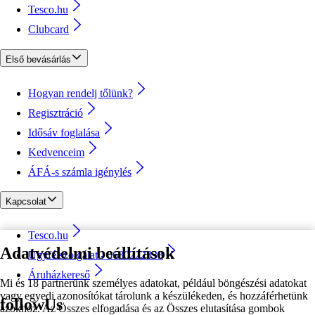
Tesco.hu
Clubcard
Első bevásárlás
Hogyan rendelj tőlünk?
Regisztráció
Idősáv foglalása
Kedvenceim
ÁFÁ-s számla igénylés
Kapcsolat
Tesco.hu
Adatvédelmi beállítások
Ügyfélszolgálat - 0680222333
Áruházkereső
Mi és 18 partnerünk személyes adatokat, például böngészési adatokat
vagy egyedi azonosítókat tárolunk a készülékeden, és hozzáférhetünk
followUs
azokhoz. Az Összes elfogadása és az Összes elutasítása gombok