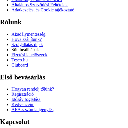
Általános Szerződési Feltételek
Adatkezelési és Cookie tájékoztató
Rólunk
Akadálymentesség
Hova szállítunk?
Szolgáltatás díjak
Süti beállítások
Fizetési lehetőségek
Tesco.hu
Clubcard
Első bevásárlás
Hogyan rendelj tőlünk?
Regisztráció
Idősáv foglalása
Kedvenceim
ÁFÁ-s számla igénylés
Kapcsolat