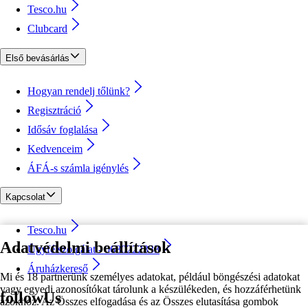
Tesco.hu
Clubcard
Első bevásárlás
Hogyan rendelj tőlünk?
Regisztráció
Idősáv foglalása
Kedvenceim
ÁFÁ-s számla igénylés
Kapcsolat
Tesco.hu
Adatvédelmi beállítások
Ügyfélszolgálat - 0680222333
Áruházkereső
Mi és 18 partnerünk személyes adatokat, például böngészési adatokat
vagy egyedi azonosítókat tárolunk a készülékeden, és hozzáférhetünk
followUs
azokhoz. Az Összes elfogadása és az Összes elutasítása gombok