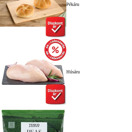
Pékáru
Húsáru