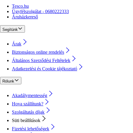
Tesco.hu
Ügyfélszolgálat - 0680222333
Áruházkereső
Segítünk
Árak
Biztonságos online rendelés
Általános Szerződési Feltételek
Adatkezelési és Cookie tájékoztató
Rólunk
Akadálymentesség
Hova szállítunk?
Szolgáltatás díjak
Süti beállítások
Fizetési lehetőségek