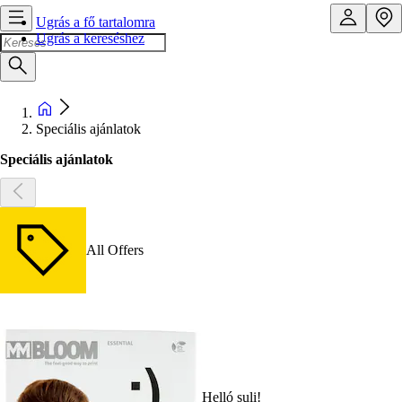
Ugrás a fő tartalomra
Ugrás a kereséshez
Speciális ajánlatok
Speciális ajánlatok
All Offers
Helló suli!