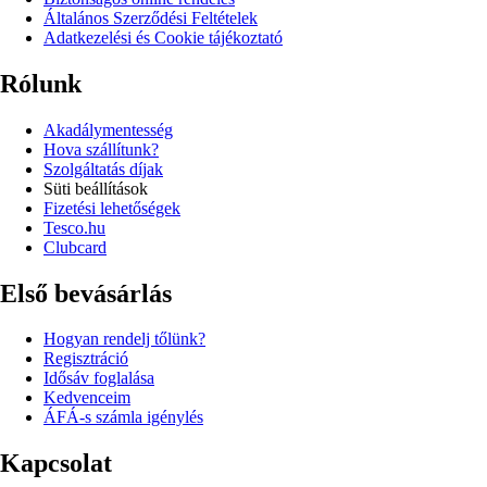
Általános Szerződési Feltételek
Adatkezelési és Cookie tájékoztató
Rólunk
Akadálymentesség
Hova szállítunk?
Szolgáltatás díjak
Süti beállítások
Fizetési lehetőségek
Tesco.hu
Clubcard
Első bevásárlás
Hogyan rendelj tőlünk?
Regisztráció
Idősáv foglalása
Kedvenceim
ÁFÁ-s számla igénylés
Kapcsolat