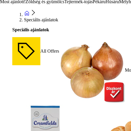
Most ajánlott!
Zöldség és gyümölcs
Tejtermék-tojás
Pékáru
Húsáru
Mélyh
Speciális ajánlatok
Speciális ajánlatok
All Offers
Mos