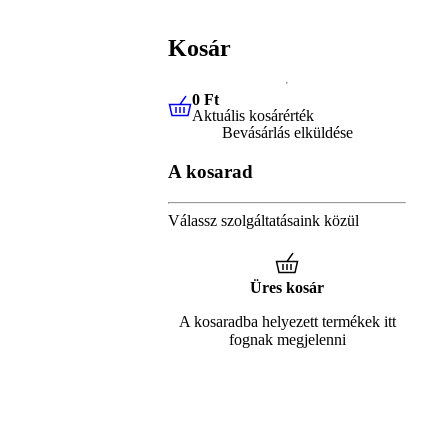
Kosár
0 Ft
Aktuális kosárérték
0 Ft
Aktuális kosárérték
Bevásárlás elküldése
A kosarad
Válassz szolgáltatásaink közül
Üres kosár
A kosaradba helyezett termékek itt
fognak megjelenni