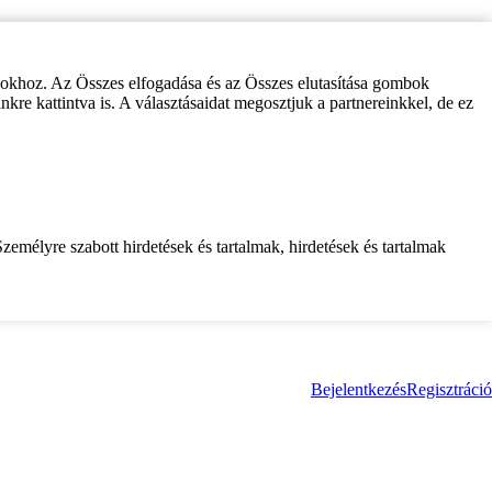
zokhoz. Az Összes elfogadása és az Összes elutasítása gombok
inkre kattintva is. A választásaidat megosztjuk a partnereinkkel, de ez
zemélyre szabott hirdetések és tartalmak, hirdetések és tartalmak
Bejelentkezés
Regisztráció