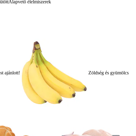
űtött
Alapvető élelmiszerek
t ajánlott!
Zöldség és gyümölcs