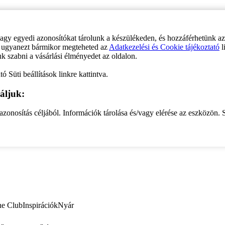
vagy egyedi azonosítókat tárolunk a készülékeden, és hozzáférhetünk a
ve ugyanezt bármikor megteheted az
Adatkezelési és Cookie tájékoztató
l
uk szabni a vásárlási élményedet az oldalon.
ó Süti beállítások linkre kattintva.
áljuk:
zonosítás céljából. Információk tárolása és/vagy elérése az eszközön. S
ne Club
Inspirációk
Nyár