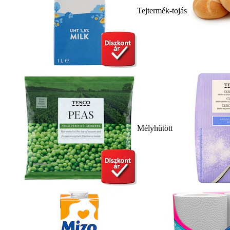
Tejtermék-tojás
Mélyhűtött