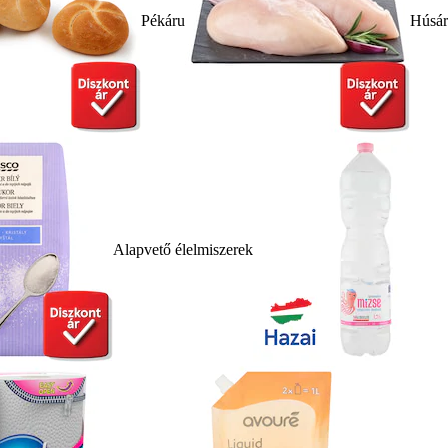
Pékáru
Húsá
Alapvető élelmiszerek