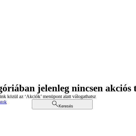
góriában jelenleg nincsen akciós
aink közül az ‘Akciók’ menüpont alatt válogathatsz
atok
Keresés