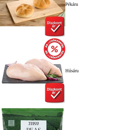
Pékáru
Húsáru