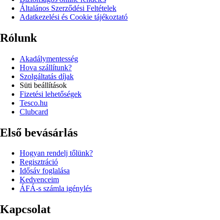
Általános Szerződési Feltételek
Adatkezelési és Cookie tájékoztató
Rólunk
Akadálymentesség
Hova szállítunk?
Szolgáltatás díjak
Süti beállítások
Fizetési lehetőségek
Tesco.hu
Clubcard
Első bevásárlás
Hogyan rendelj tőlünk?
Regisztráció
Idősáv foglalása
Kedvenceim
ÁFÁ-s számla igénylés
Kapcsolat