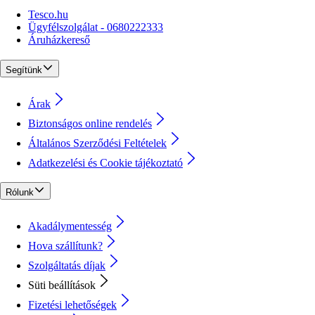
Tesco.hu
Ügyfélszolgálat - 0680222333
Áruházkereső
Segítünk
Árak
Biztonságos online rendelés
Általános Szerződési Feltételek
Adatkezelési és Cookie tájékoztató
Rólunk
Akadálymentesség
Hova szállítunk?
Szolgáltatás díjak
Süti beállítások
Fizetési lehetőségek