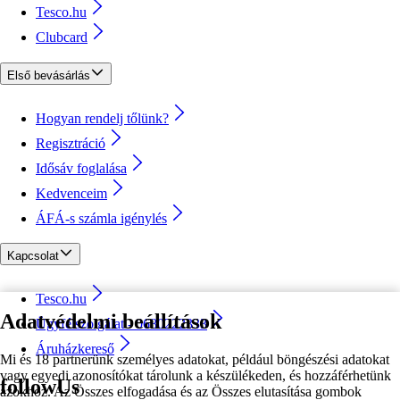
Tesco.hu
Clubcard
Első bevásárlás
Hogyan rendelj tőlünk?
Regisztráció
Idősáv foglalása
Kedvenceim
ÁFÁ-s számla igénylés
Kapcsolat
Tesco.hu
Adatvédelmi beállítások
Ügyfélszolgálat - 0680222333
Áruházkereső
Mi és 18 partnerünk személyes adatokat, például böngészési adatokat
vagy egyedi azonosítókat tárolunk a készülékeden, és hozzáférhetünk
followUs
azokhoz. Az Összes elfogadása és az Összes elutasítása gombok