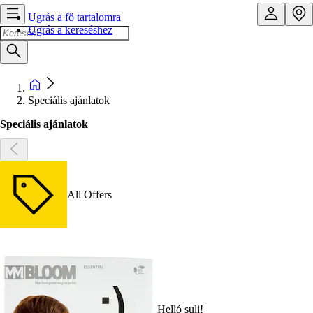
Ugrás a fő tartalomra
Ugrás a kereséshez
Speciális ajánlatok
Speciális ajánlatok
All Offers
Helló suli!