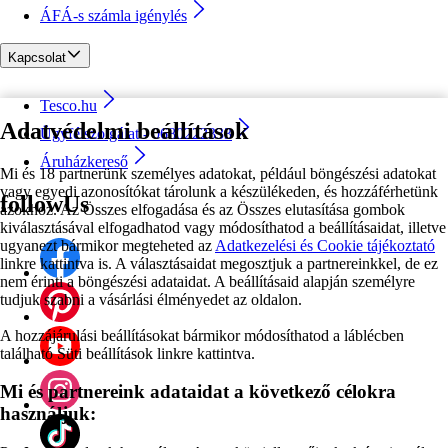
ÁFÁ-s számla igénylés
Kapcsolat
Tesco.hu
Adatvédelmi beállítások
Ügyfélszolgálat - 0680222333
Áruházkereső
Mi és 18 partnerünk személyes adatokat, például böngészési adatokat
vagy egyedi azonosítókat tárolunk a készülékeden, és hozzáférhetünk
followUs
azokhoz. Az Összes elfogadása és az Összes elutasítása gombok
kiválasztásával elfogadhatod vagy módosíthatod a beállításaidat, illetve
ugyanezt bármikor megteheted az
Adatkezelési és Cookie tájékoztató
linkre kattintva is. A választásaidat megosztjuk a partnereinkkel, de ez
nem érinti a böngészési adataidat. A beállításaid alapján személyre
tudjuk szabni a vásárlási élményedet az oldalon.
A hozzájárulási beállításokat bármikor módosíthatod a láblécben
található Süti beállítások linkre kattintva.
Mi és partnereink adataidat a következő célokra
használjuk: