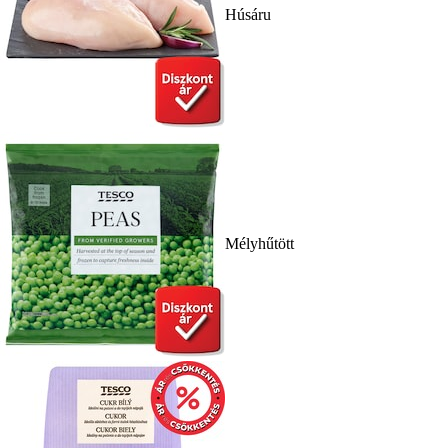
Húsáru
Mélyhűtött