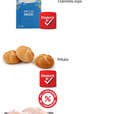
Tejtermék-tojás
Pékáru