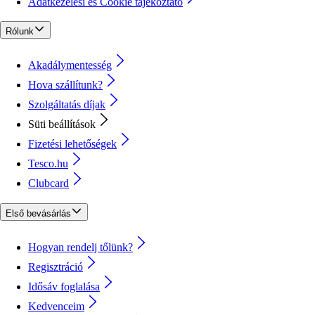
Adatkezelési és Cookie tájékoztató
Rólunk
Akadálymentesség
Hova szállítunk?
Szolgáltatás díjak
Süti beállítások
Fizetési lehetőségek
Tesco.hu
Clubcard
Első bevásárlás
Hogyan rendelj tőlünk?
Regisztráció
Idősáv foglalása
Kedvenceim