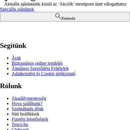
Aktuális ajánlataink közül az ‘Akciók’ menüpont alatt válogathatsz
Speciális ajánlatok
Keresés
Segítünk
Árak
Biztonságos online rendelés
Általános Szerződési Feltételek
Adatkezelési és Cookie tájékoztató
Rólunk
Akadálymentesség
Hova szállítunk?
Szolgáltatás díjak
Süti beállítások
Fizetési lehetőségek
Tesco.hu
Clubcard