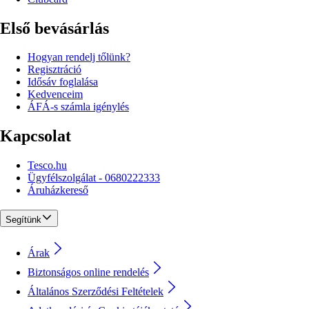
Első bevásárlás
Hogyan rendelj tőlünk?
Regisztráció
Idősáv foglalása
Kedvenceim
ÁFÁ-s számla igénylés
Kapcsolat
Tesco.hu
Ügyfélszolgálat - 0680222333
Áruházkereső
Segítünk
Árak
Biztonságos online rendelés
Általános Szerződési Feltételek