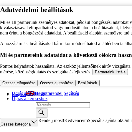
Adatvédelmi beállítások
Mi és 18 partnerünk személyes adatokat, például böngészési adatokat 
kiválasztásával elfogadhatod vagy módosíthatod a beállításaidat, illet
nem érinti a böngészési adataidat. A beállításaid alapján személyre tudj
A hozzájárulási beállításokat bármikor módosíthatod a láblécben találhat
Mi és partnereink adataidat a következő célokra haszn
Pontos helyadatok használata. Az eszköz jellemzőinek aktív vizsgálata a
mérése, közönségkutatás és szolgáltatásfejlesztés.
Partnereink listája
Összes elfogadása
Összes elutasítása
Beállítások
Ugrás a fő tartalomra
Hogyan rendelj
Segítség
English
Ugrás a kereséshez
Rendelj most!
Kedvenceim
Speciális ajánlatok
Onli
Összes kategória