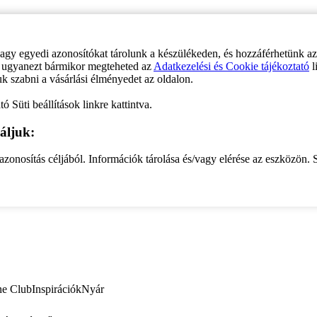
vagy egyedi azonosítókat tárolunk a készülékeden, és hozzáférhetünk a
ve ugyanezt bármikor megteheted az
Adatkezelési és Cookie tájékoztató
l
uk szabni a vásárlási élményedet az oldalon.
ó Süti beállítások linkre kattintva.
áljuk:
zonosítás céljából. Információk tárolása és/vagy elérése az eszközön. S
ne Club
Inspirációk
Nyár