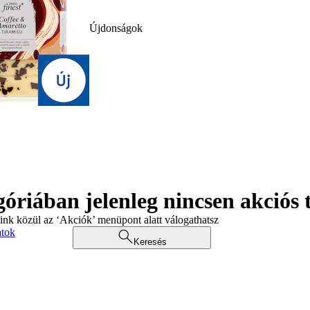
Újdonságok
góriában jelenleg nincsen akciós
aink közül az ‘Akciók’ menüpont alatt válogathatsz
atok
Keresés