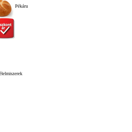
Pékáru
élelmiszerek