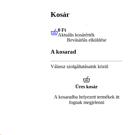
Kosár
0 Ft
Aktuális kosárérték
0 Ft
Aktuális kosárérték
Bevásárlás elküldése
A kosarad
Válassz szolgáltatásaink közül
Üres kosár
A kosaradba helyezett termékek itt
fognak megjelenni