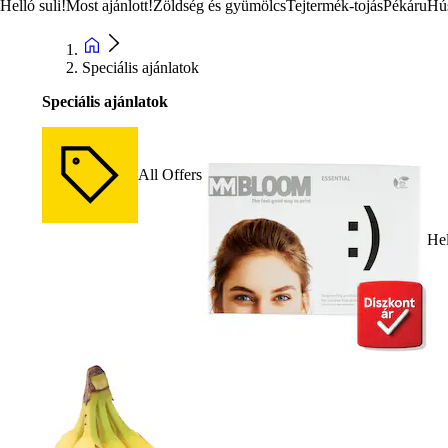
Helló suli!
Most ajánlott!
Zöldség és gyümölcs
Tejtermék-tojás
Pékáru
Hú
Speciális ajánlatok
Speciális ajánlatok
All Offers
Hel