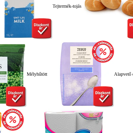
Tejtermék-tojás
Mélyhűtött
Alapvető 