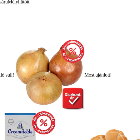
sáru
Mélyhűtött
ló suli!
Most ajánlott!