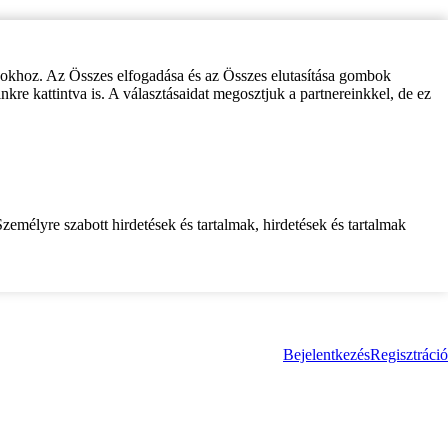
zokhoz. Az Összes elfogadása és az Összes elutasítása gombok
inkre kattintva is. A választásaidat megosztjuk a partnereinkkel, de ez
zemélyre szabott hirdetések és tartalmak, hirdetések és tartalmak
Bejelentkezés
Regisztráció