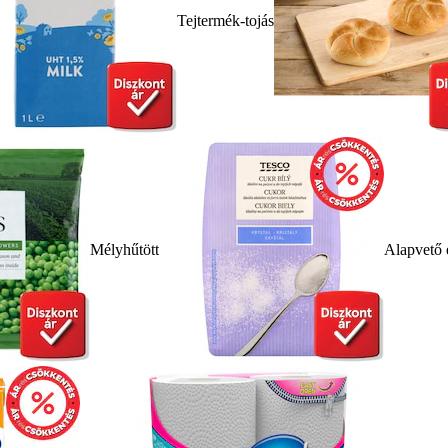
Tejtermék-tojás
Mélyhűtött
Alapvető 