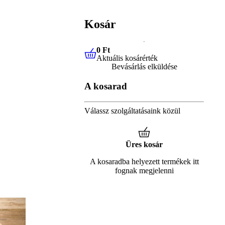
Kosár
0 Ft
Aktuális kosárérték
0 Ft
Aktuális kosárérték
Bevásárlás elküldése
A kosarad
Válassz szolgáltatásaink közül
Üres kosár
A kosaradba helyezett termékek itt
fognak megjelenni