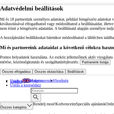
Adatvédelmi beállítások
Mi és 18 partnerünk személyes adatokat, például böngészési adatokat 
kiválasztásával elfogadhatod vagy módosíthatod a beállításaidat, illet
nem érinti a böngészési adataidat. A beállításaid alapján személyre tudj
A hozzájárulási beállításokat bármikor módosíthatod a láblécben találhat
Mi és partnereink adataidat a következő célokra haszn
Pontos helyadatok használata. Az eszköz jellemzőinek aktív vizsgálata a
mérése, közönségkutatás és szolgáltatásfejlesztés.
Partnereink listája
Összes elfogadása
Összes elutasítása
Beállítások
Ugrás a fő tartalomra
Hogyan rendelj
Segítség
English
Ugrás a kereséshez
Rendelj most!
Kedvenceim
Speciális ajánlatok
Onli
Összes kategória