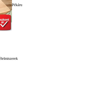
Pékáru
élelmiszerek