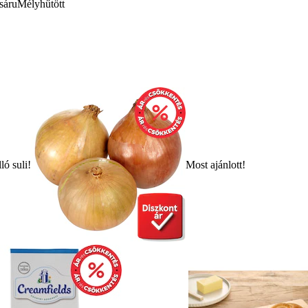
sáru
Mélyhűtött
ló suli!
Most ajánlott!