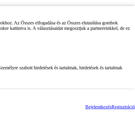
zokhoz. Az Összes elfogadása és az Összes elutasítása gombok
inkre kattintva is. A választásaidat megosztjuk a partnereinkkel, de ez
zemélyre szabott hirdetések és tartalmak, hirdetések és tartalmak
Bejelentkezés
Regisztráció