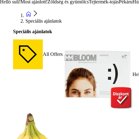
Helló suli!
Most ajánlott!
Zöldség és gyümölcs
Tejtermék-tojás
Pékáru
Hú
Speciális ajánlatok
Speciális ajánlatok
All Offers
Hel