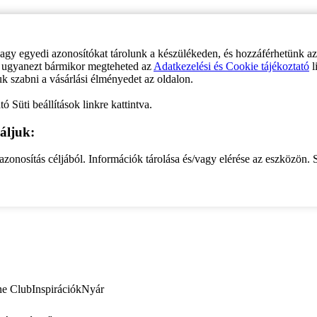
vagy egyedi azonosítókat tárolunk a készülékeden, és hozzáférhetünk a
ve ugyanezt bármikor megteheted az
Adatkezelési és Cookie tájékoztató
l
uk szabni a vásárlási élményedet az oldalon.
ó Süti beállítások linkre kattintva.
áljuk:
zonosítás céljából. Információk tárolása és/vagy elérése az eszközön. S
ne Club
Inspirációk
Nyár