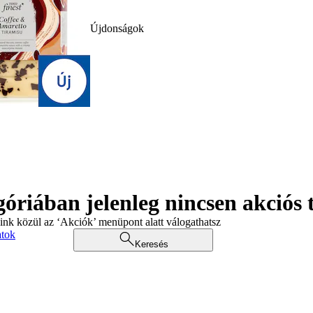
Újdonságok
góriában jelenleg nincsen akciós
aink közül az ‘Akciók’ menüpont alatt válogathatsz
atok
Keresés