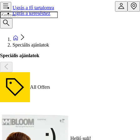
Ugrás a fő tartalomra
Ugrás a kereséshez
Speciális ajánlatok
Speciális ajánlatok
All Offers
Helló suli!