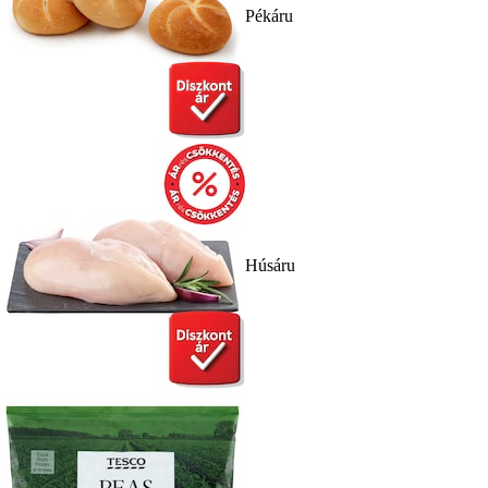
Pékáru
Húsáru