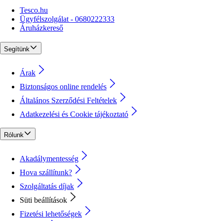
Tesco.hu
Ügyfélszolgálat - 0680222333
Áruházkereső
Segítünk
Árak
Biztonságos online rendelés
Általános Szerződési Feltételek
Adatkezelési és Cookie tájékoztató
Rólunk
Akadálymentesség
Hova szállítunk?
Szolgáltatás díjak
Süti beállítások
Fizetési lehetőségek