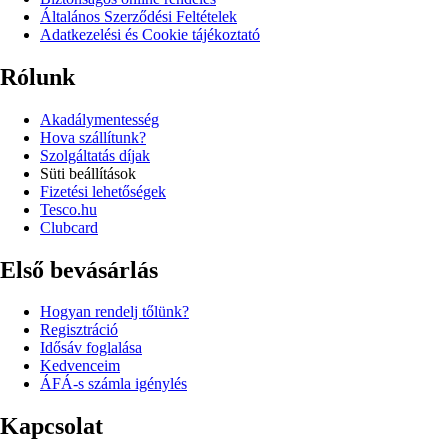
Általános Szerződési Feltételek
Adatkezelési és Cookie tájékoztató
Rólunk
Akadálymentesség
Hova szállítunk?
Szolgáltatás díjak
Süti beállítások
Fizetési lehetőségek
Tesco.hu
Clubcard
Első bevásárlás
Hogyan rendelj tőlünk?
Regisztráció
Idősáv foglalása
Kedvenceim
ÁFÁ-s számla igénylés
Kapcsolat