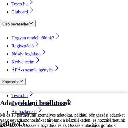
Tesco.hu
Clubcard
Első bevásárlás
Hogyan rendelj tőlünk?
Regisztráció
Idősáv foglalása
Kedvenceim
ÁFÁ-s számla igénylés
Kapcsolat
Tesco.hu
Adatvédelmi beállítások
Ügyfélszolgálat - 0680222333
Áruházkereső
Mi és 18 partnerünk személyes adatokat, például böngészési adatokat
vagy egyedi azonosítókat tárolunk a készülékeden, és hozzáférhetünk
followUs
azokhoz. Az Összes elfogadása és az Összes elutasítása gombok