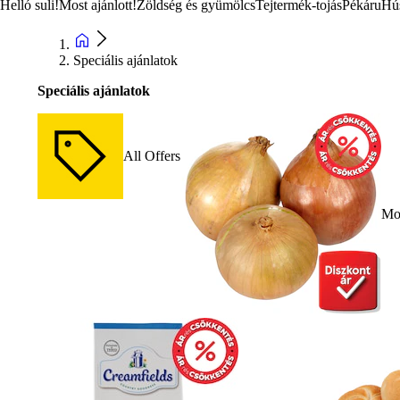
Helló suli!
Most ajánlott!
Zöldség és gyümölcs
Tejtermék-tojás
Pékáru
Hú
Speciális ajánlatok
Speciális ajánlatok
All Offers
Mos