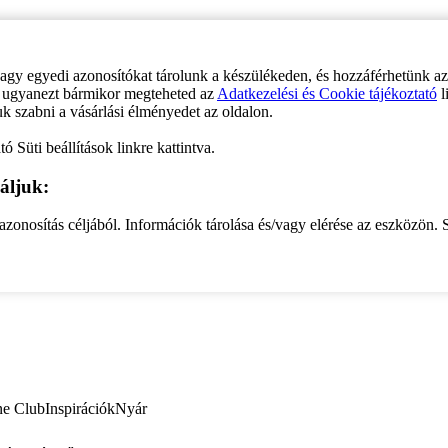
vagy egyedi azonosítókat tárolunk a készülékeden, és hozzáférhetünk a
ve ugyanezt bármikor megteheted az
Adatkezelési és Cookie tájékoztató
l
uk szabni a vásárlási élményedet az oldalon.
ó Süti beállítások linkre kattintva.
áljuk:
zonosítás céljából. Információk tárolása és/vagy elérése az eszközön. S
ne Club
Inspirációk
Nyár