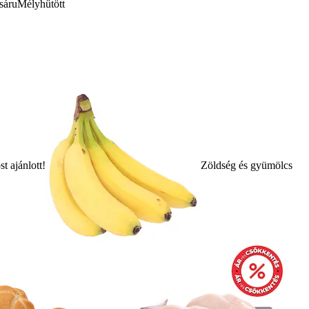
sáru
Mélyhűtött
t ajánlott!
Zöldség és gyümölcs