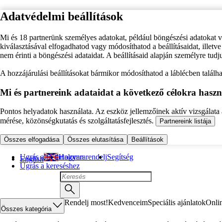
Adatvédelmi beállítások
Mi és 18 partnerünk személyes adatokat, például böngészési adatokat 
kiválasztásával elfogadhatod vagy módosíthatod a beállításaidat, illet
nem érinti a böngészési adataidat. A beállításaid alapján személyre tudj
A hozzájárulási beállításokat bármikor módosíthatod a láblécben találhat
Mi és partnereink adataidat a következő célokra haszn
Pontos helyadatok használata. Az eszköz jellemzőinek aktív vizsgálata a
mérése, közönségkutatás és szolgáltatásfejlesztés.
Partnereink listája
Összes elfogadása
Összes elutasítása
Beállítások
Ugrás a fő tartalomra
Hogyan rendelj
Segítség
English
Ugrás a kereséshez
Rendelj most!
Kedvenceim
Speciális ajánlatok
Onli
Összes kategória