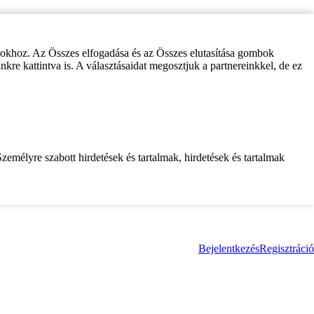
zokhoz. Az Összes elfogadása és az Összes elutasítása gombok
inkre kattintva is. A választásaidat megosztjuk a partnereinkkel, de ez
zemélyre szabott hirdetések és tartalmak, hirdetések és tartalmak
Bejelentkezés
Regisztráció