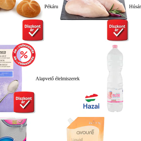
Pékáru
Húsá
Alapvető élelmiszerek