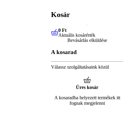
Kosár
0 Ft
Aktuális kosárérték
0 Ft
Aktuális kosárérték
Bevásárlás elküldése
A kosarad
Válassz szolgáltatásaink közül
Üres kosár
A kosaradba helyezett termékek itt
fognak megjelenni