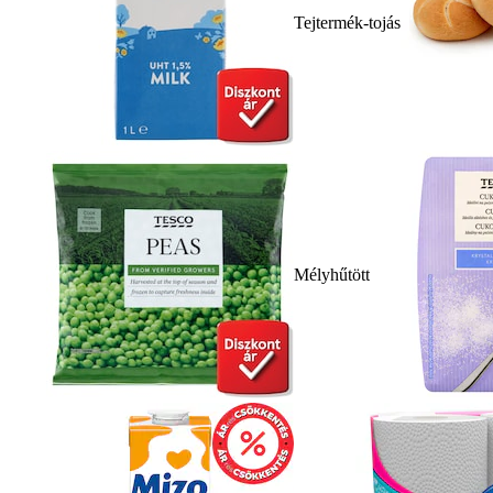
Tejtermék-tojás
Mélyhűtött