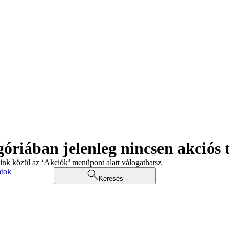
góriában jelenleg nincsen akciós
aink közül az ‘Akciók’ menüpont alatt válogathatsz
atok
Keresés