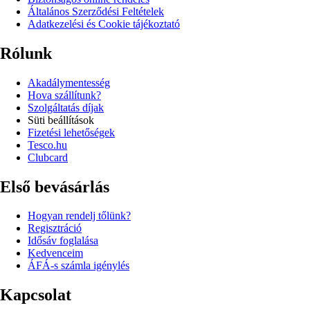
Általános Szerződési Feltételek
Adatkezelési és Cookie tájékoztató
Rólunk
Akadálymentesség
Hova szállítunk?
Szolgáltatás díjak
Süti beállítások
Fizetési lehetőségek
Tesco.hu
Clubcard
Első bevásárlás
Hogyan rendelj tőlünk?
Regisztráció
Idősáv foglalása
Kedvenceim
ÁFÁ-s számla igénylés
Kapcsolat