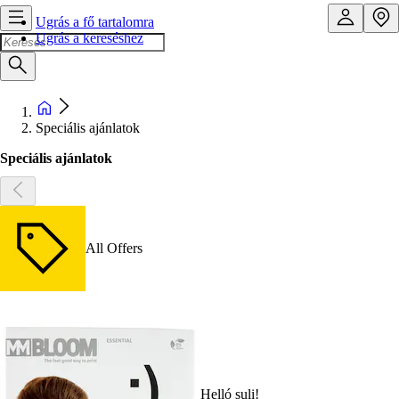
Ugrás a fő tartalomra
Ugrás a kereséshez
Speciális ajánlatok
Speciális ajánlatok
All Offers
Helló suli!