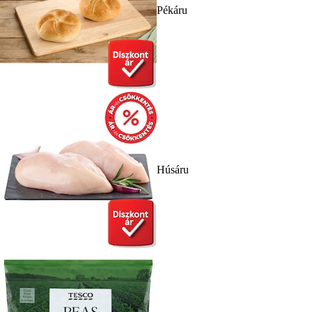
Pékáru
Húsáru