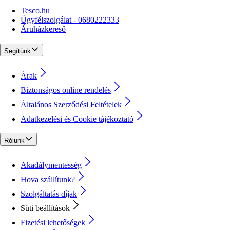
Tesco.hu
Ügyfélszolgálat - 0680222333
Áruházkereső
Segítünk
Árak
Biztonságos online rendelés
Általános Szerződési Feltételek
Adatkezelési és Cookie tájékoztató
Rólunk
Akadálymentesség
Hova szállítunk?
Szolgáltatás díjak
Süti beállítások
Fizetési lehetőségek