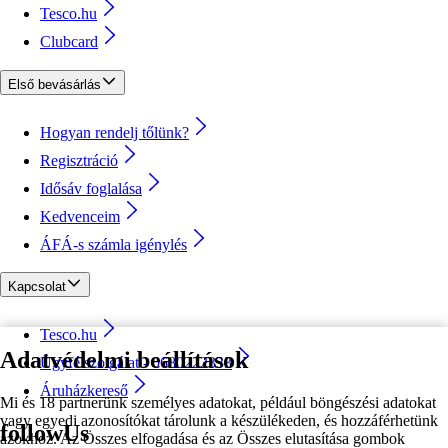
Tesco.hu
Clubcard
Első bevásárlás
Hogyan rendelj tőlünk?
Regisztráció
Idősáv foglalása
Kedvenceim
ÁFÁ-s számla igénylés
Kapcsolat
Tesco.hu
Adatvédelmi beállítások
Ügyfélszolgálat - 0680222333
Áruházkereső
Mi és 18 partnerünk személyes adatokat, például böngészési adatokat
vagy egyedi azonosítókat tárolunk a készülékeden, és hozzáférhetünk
followUs
azokhoz. Az Összes elfogadása és az Összes elutasítása gombok