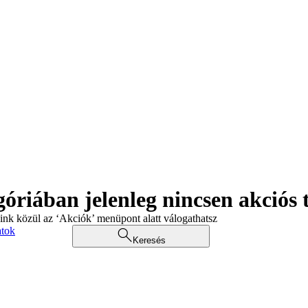
góriában jelenleg nincsen akciós
aink közül az ‘Akciók’ menüpont alatt válogathatsz
atok
Keresés