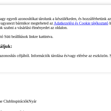
vagy egyedi azonosítókat tárolunk a készülékeden, és hozzáférhetünk a
ve ugyanezt bármikor megteheted az
Adatkezelési és Cookie tájékoztató
l
uk szabni a vásárlási élményedet az oldalon.
ó Süti beállítások linkre kattintva.
áljuk:
zonosítás céljából. Információk tárolása és/vagy elérése az eszközön. S
ne Club
Inspirációk
Nyár