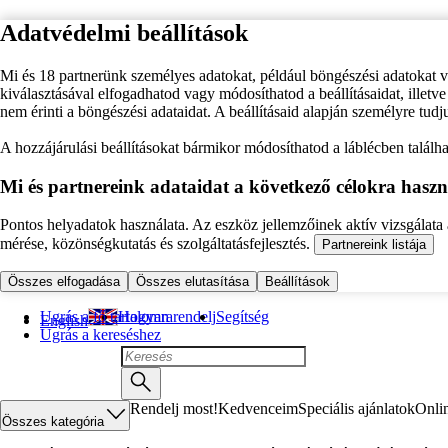
Adatvédelmi beállítások
Mi és 18 partnerünk személyes adatokat, például böngészési adatokat 
kiválasztásával elfogadhatod vagy módosíthatod a beállításaidat, illet
nem érinti a böngészési adataidat. A beállításaid alapján személyre tudj
A hozzájárulási beállításokat bármikor módosíthatod a láblécben találhat
Mi és partnereink adataidat a következő célokra haszn
Pontos helyadatok használata. Az eszköz jellemzőinek aktív vizsgálata a
mérése, közönségkutatás és szolgáltatásfejlesztés.
Partnereink listája
Összes elfogadása
Összes elutasítása
Beállítások
Ugrás a fő tartalomra
Hogyan rendelj
Segítség
English
Ugrás a kereséshez
Rendelj most!
Kedvenceim
Speciális ajánlatok
Onli
Összes kategória