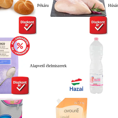
Pékáru
Húsá
Alapvető élelmiszerek