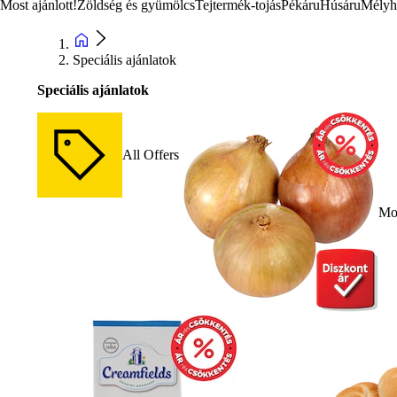
Most ajánlott!
Zöldség és gyümölcs
Tejtermék-tojás
Pékáru
Húsáru
Mélyh
Speciális ajánlatok
Speciális ajánlatok
All Offers
Mos