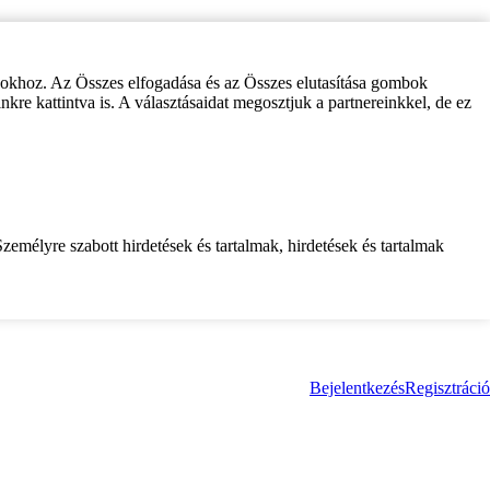
zokhoz. Az Összes elfogadása és az Összes elutasítása gombok
inkre kattintva is. A választásaidat megosztjuk a partnereinkkel, de ez
zemélyre szabott hirdetések és tartalmak, hirdetések és tartalmak
Bejelentkezés
Regisztráció