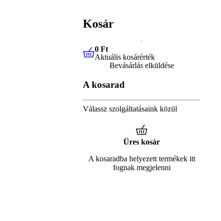
Kosár
0 Ft
Aktuális kosárérték
0 Ft
Aktuális kosárérték
Bevásárlás elküldése
A kosarad
Válassz szolgáltatásaink közül
Üres kosár
A kosaradba helyezett termékek itt
fognak megjelenni