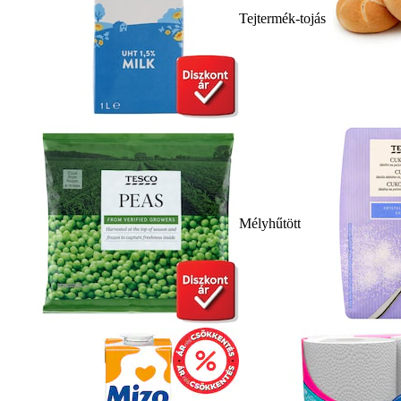
Tejtermék-tojás
Mélyhűtött