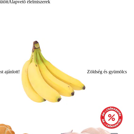
űtött
Alapvető élelmiszerek
t ajánlott!
Zöldség és gyümölcs