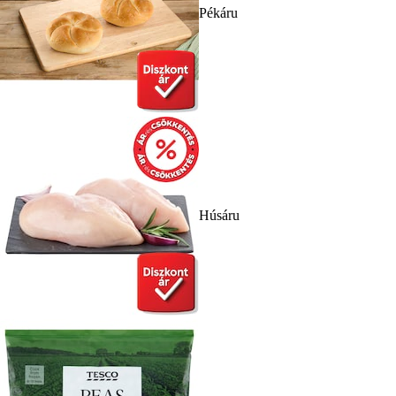
Pékáru
Húsáru