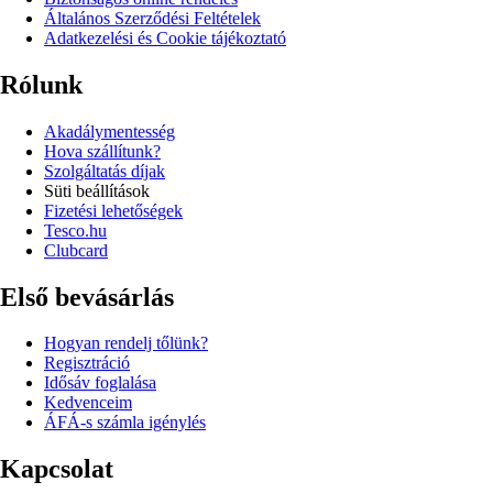
Általános Szerződési Feltételek
Adatkezelési és Cookie tájékoztató
Rólunk
Akadálymentesség
Hova szállítunk?
Szolgáltatás díjak
Süti beállítások
Fizetési lehetőségek
Tesco.hu
Clubcard
Első bevásárlás
Hogyan rendelj tőlünk?
Regisztráció
Idősáv foglalása
Kedvenceim
ÁFÁ-s számla igénylés
Kapcsolat