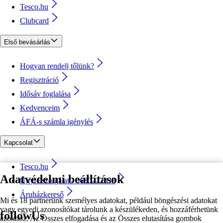
Tesco.hu
Clubcard
Első bevásárlás
Hogyan rendelj tőlünk?
Regisztráció
Idősáv foglalása
Kedvenceim
ÁFÁ-s számla igénylés
Kapcsolat
Tesco.hu
Adatvédelmi beállítások
Ügyfélszolgálat - 0680222333
Áruházkereső
Mi és 18 partnerünk személyes adatokat, például böngészési adatokat
vagy egyedi azonosítókat tárolunk a készülékeden, és hozzáférhetünk
followUs
azokhoz. Az Összes elfogadása és az Összes elutasítása gombok