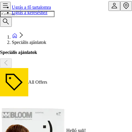
Ugrás a fő tartalomra
Ugrás a kereséshez
Speciális ajánlatok
Speciális ajánlatok
All Offers
Helló suli!