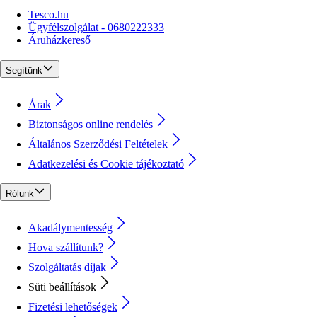
Tesco.hu
Ügyfélszolgálat - 0680222333
Áruházkereső
Segítünk
Árak
Biztonságos online rendelés
Általános Szerződési Feltételek
Adatkezelési és Cookie tájékoztató
Rólunk
Akadálymentesség
Hova szállítunk?
Szolgáltatás díjak
Süti beállítások
Fizetési lehetőségek