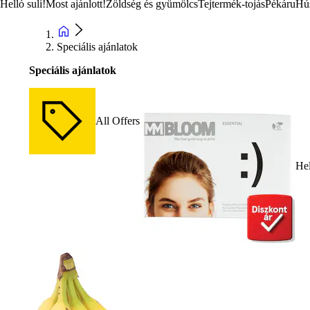
Helló suli!
Most ajánlott!
Zöldség és gyümölcs
Tejtermék-tojás
Pékáru
Hú
Speciális ajánlatok
Speciális ajánlatok
All Offers
Hel