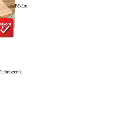
Pékáru
élelmiszerek