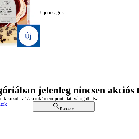
Újdonságok
góriában jelenleg nincsen akciós
aink közül az ‘Akciók’ menüpont alatt válogathatsz
atok
Keresés