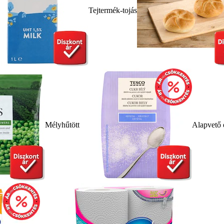
Tejtermék-tojás
Mélyhűtött
Alapvető 