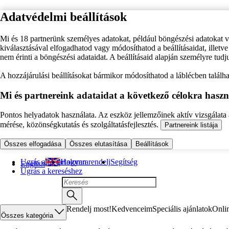
Adatvédelmi beállítások
Mi és 18 partnerünk személyes adatokat, például böngészési adatokat 
kiválasztásával elfogadhatod vagy módosíthatod a beállításaidat, illet
nem érinti a böngészési adataidat. A beállításaid alapján személyre tudj
A hozzájárulási beállításokat bármikor módosíthatod a láblécben találhat
Mi és partnereink adataidat a következő célokra haszn
Pontos helyadatok használata. Az eszköz jellemzőinek aktív vizsgálata a
mérése, közönségkutatás és szolgáltatásfejlesztés.
Partnereink listája
Összes elfogadása
Összes elutasítása
Beállítások
Ugrás a fő tartalomra
Hogyan rendelj
Segítség
English
Ugrás a kereséshez
Rendelj most!
Kedvenceim
Speciális ajánlatok
Onli
Összes kategória