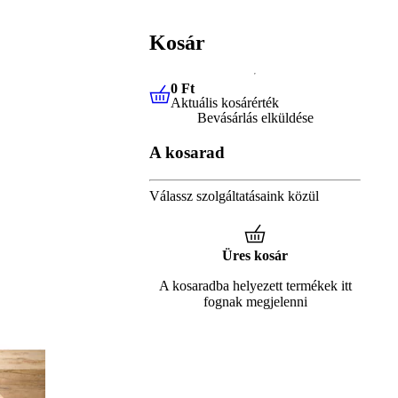
Kosár
0 Ft
Aktuális kosárérték
0 Ft
Aktuális kosárérték
Bevásárlás elküldése
A kosarad
Válassz szolgáltatásaink közül
Üres kosár
A kosaradba helyezett termékek itt
fognak megjelenni