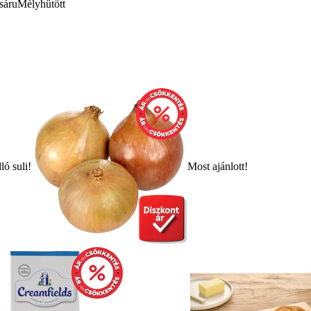
sáru
Mélyhűtött
ló suli!
Most ajánlott!