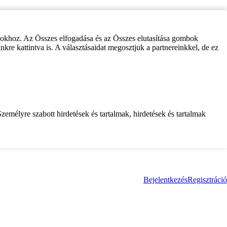
zokhoz. Az Összes elfogadása és az Összes elutasítása gombok
inkre kattintva is. A választásaidat megosztjuk a partnereinkkel, de ez
zemélyre szabott hirdetések és tartalmak, hirdetések és tartalmak
Bejelentkezés
Regisztráció