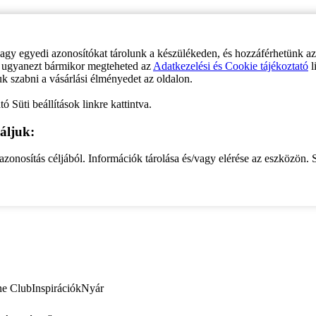
vagy egyedi azonosítókat tárolunk a készülékeden, és hozzáférhetünk a
ve ugyanezt bármikor megteheted az
Adatkezelési és Cookie tájékoztató
l
uk szabni a vásárlási élményedet az oldalon.
ó Süti beállítások linkre kattintva.
áljuk:
zonosítás céljából. Információk tárolása és/vagy elérése az eszközön. S
ne Club
Inspirációk
Nyár