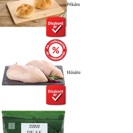
Pékáru
Húsáru