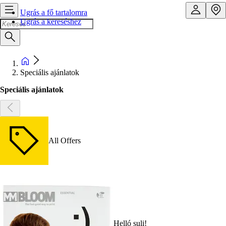
Ugrás a fő tartalomra
Ugrás a kereséshez
Speciális ajánlatok
Speciális ajánlatok
All Offers
Helló suli!