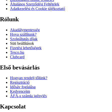
Általános Szerződési Feltételek
Adatkezelési és Cookie tájékoztató
Rólunk
Akadálymentesség
Hova szállítunk?
Szolgáltatás díjak
Süti beállítások
Fizetési lehetőségek
Tesco.hu
Clubcard
Első bevásárlás
Hogyan rendelj tőlünk?
Regisztráció
Idősáv foglalása
Kedvenceim
ÁFÁ-s számla igénylés
Kapcsolat