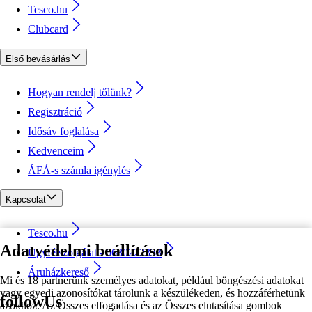
Tesco.hu
Clubcard
Első bevásárlás
Hogyan rendelj tőlünk?
Regisztráció
Idősáv foglalása
Kedvenceim
ÁFÁ-s számla igénylés
Kapcsolat
Tesco.hu
Adatvédelmi beállítások
Ügyfélszolgálat - 0680222333
Áruházkereső
Mi és 18 partnerünk személyes adatokat, például böngészési adatokat
vagy egyedi azonosítókat tárolunk a készülékeden, és hozzáférhetünk
followUs
azokhoz. Az Összes elfogadása és az Összes elutasítása gombok