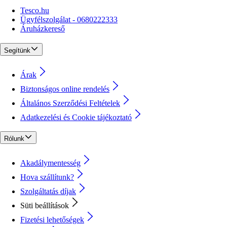
Tesco.hu
Ügyfélszolgálat - 0680222333
Áruházkereső
Segítünk
Árak
Biztonságos online rendelés
Általános Szerződési Feltételek
Adatkezelési és Cookie tájékoztató
Rólunk
Akadálymentesség
Hova szállítunk?
Szolgáltatás díjak
Süti beállítások
Fizetési lehetőségek