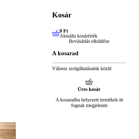
Kosár
0 Ft
Aktuális kosárérték
0 Ft
Aktuális kosárérték
Bevásárlás elküldése
A kosarad
Válassz szolgáltatásaink közül
Üres kosár
A kosaradba helyezett termékek itt
fognak megjelenni