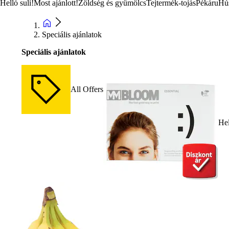
Helló suli!
Most ajánlott!
Zöldség és gyümölcs
Tejtermék-tojás
Pékáru
Hú
Speciális ajánlatok
Speciális ajánlatok
All Offers
Hel