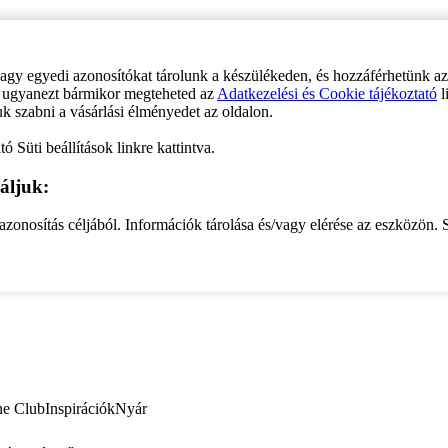
vagy egyedi azonosítókat tárolunk a készülékeden, és hozzáférhetünk a
ve ugyanezt bármikor megteheted az
Adatkezelési és Cookie tájékoztató
l
uk szabni a vásárlási élményedet az oldalon.
ó Süti beállítások linkre kattintva.
áljuk:
zonosítás céljából. Információk tárolása és/vagy elérése az eszközön. S
ne Club
Inspirációk
Nyár