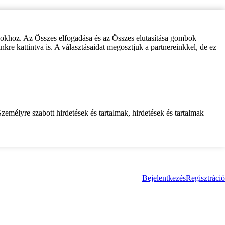
zokhoz. Az Összes elfogadása és az Összes elutasítása gombok
inkre kattintva is. A választásaidat megosztjuk a partnereinkkel, de ez
zemélyre szabott hirdetések és tartalmak, hirdetések és tartalmak
Bejelentkezés
Regisztráció