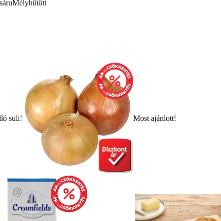
sáru
Mélyhűtött
ló suli!
Most ajánlott!