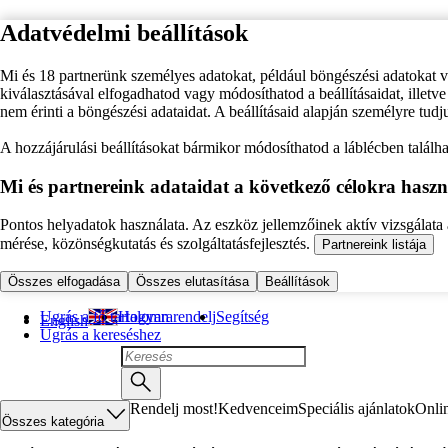
Adatvédelmi beállítások
Mi és 18 partnerünk személyes adatokat, például böngészési adatokat 
kiválasztásával elfogadhatod vagy módosíthatod a beállításaidat, illet
nem érinti a böngészési adataidat. A beállításaid alapján személyre tudj
A hozzájárulási beállításokat bármikor módosíthatod a láblécben találhat
Mi és partnereink adataidat a következő célokra haszn
Pontos helyadatok használata. Az eszköz jellemzőinek aktív vizsgálata a
mérése, közönségkutatás és szolgáltatásfejlesztés.
Partnereink listája
Összes elfogadása
Összes elutasítása
Beállítások
Ugrás a fő tartalomra
Hogyan rendelj
Segítség
English
Ugrás a kereséshez
Rendelj most!
Kedvenceim
Speciális ajánlatok
Onli
Összes kategória