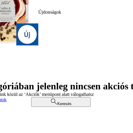
Újdonságok
góriában jelenleg nincsen akciós
aink közül az ‘Akciók’ menüpont alatt válogathatsz
atok
Keresés