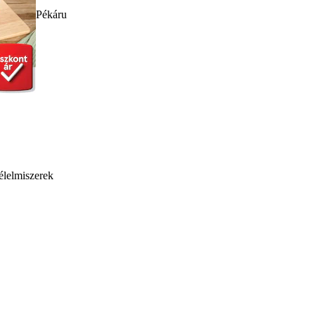
Pékáru
élelmiszerek