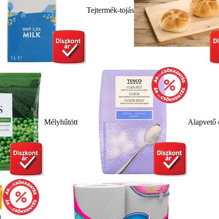
Tejtermék-tojás
Mélyhűtött
Alapvető 