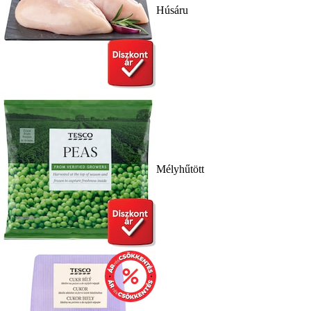
Húsáru
Mélyhűtött