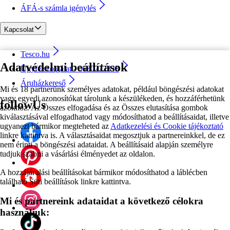
ÁFÁ-s számla igénylés
Kapcsolat
Tesco.hu
Adatvédelmi beállítások
Ügyfélszolgálat - 0680222333
Áruházkereső
Mi és 18 partnerünk személyes adatokat, például böngészési adatokat
vagy egyedi azonosítókat tárolunk a készülékeden, és hozzáférhetünk
followUs
azokhoz. Az Összes elfogadása és az Összes elutasítása gombok
kiválasztásával elfogadhatod vagy módosíthatod a beállításaidat, illetve
ugyanezt bármikor megteheted az
Adatkezelési és Cookie tájékoztató
linkre kattintva is. A választásaidat megosztjuk a partnereinkkel, de ez
nem érinti a böngészési adataidat. A beállításaid alapján személyre
tudjuk szabni a vásárlási élményedet az oldalon.
A hozzájárulási beállításokat bármikor módosíthatod a láblécben
található Süti beállítások linkre kattintva.
Mi és partnereink adataidat a következő célokra
használjuk: