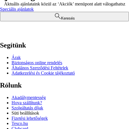
Aktuális ajánlataink közül az ‘Akciók’ menüpont alatt válogathatsz
Speciális ajánlatok
Keresés
Segítünk
Árak
Biztonságos online rendelés
Általános Szerződési Feltételek
Adatkezelési és Cookie tájékoztató
Rólunk
Akadálymentesség
Hova szállítunk?
Szolgáltatás díjak
Süti beállítások
Fizetési lehetőségek
Tesco.hu
Clubcard