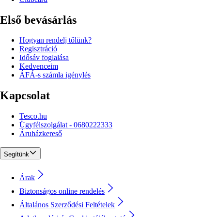
Első bevásárlás
Hogyan rendelj tőlünk?
Regisztráció
Idősáv foglalása
Kedvenceim
ÁFÁ-s számla igénylés
Kapcsolat
Tesco.hu
Ügyfélszolgálat - 0680222333
Áruházkereső
Segítünk
Árak
Biztonságos online rendelés
Általános Szerződési Feltételek