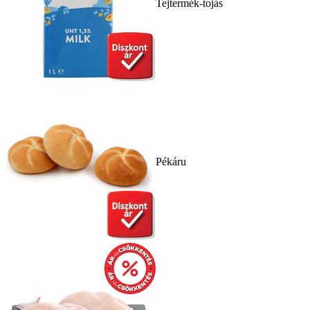
Tejtermék-tojás
Pékáru