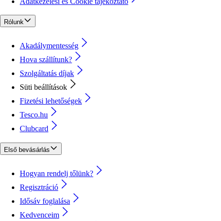
Adatkezelési és Cookie tájékoztató
Rólunk
Akadálymentesség
Hova szállítunk?
Szolgáltatás díjak
Süti beállítások
Fizetési lehetőségek
Tesco.hu
Clubcard
Első bevásárlás
Hogyan rendelj tőlünk?
Regisztráció
Idősáv foglalása
Kedvenceim