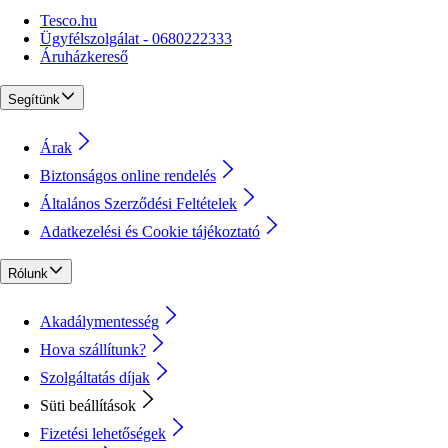
Tesco.hu
Ügyfélszolgálat - 0680222333
Áruházkereső
Segítünk
Árak
Biztonságos online rendelés
Általános Szerződési Feltételek
Adatkezelési és Cookie tájékoztató
Rólunk
Akadálymentesség
Hova szállítunk?
Szolgáltatás díjak
Süti beállítások
Fizetési lehetőségek