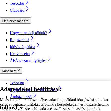
Tesco.hu
Clubcard
Első bevásárlás
Hogyan rendelj tőlünk?
Regisztráció
Idősáv foglalása
Kedvenceim
ÁFÁ-s számla igénylés
Kapcsolat
Tesco.hu
Adatvédelmi beállítások
Ügyfélszolgálat - 0680222333
Áruházkereső
Mi és 18 partnerünk személyes adatokat, például böngészési adatokat
vagy egyedi azonosítókat tárolunk a készülékeden, és hozzáférhetünk
followUs
azokhoz. Az Összes elfogadása és az Összes elutasítása gombok