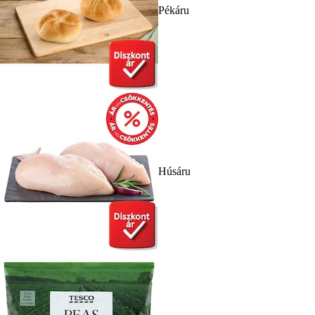
Pékáru
Húsáru