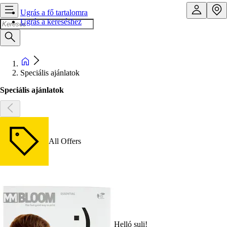
Ugrás a fő tartalomra
Ugrás a kereséshez
Speciális ajánlatok
Speciális ajánlatok
All Offers
Helló suli!