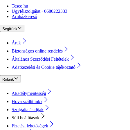
Tesco.hu
Ügyfélszolgálat - 0680222333
Áruházkereső
Segítünk
Árak
Biztonságos online rendelés
Általános Szerződési Feltételek
Adatkezelési és Cookie tájékoztató
Rólunk
Akadálymentesség
Hova szállítunk?
Szolgáltatás díjak
Süti beállítások
Fizetési lehetőségek