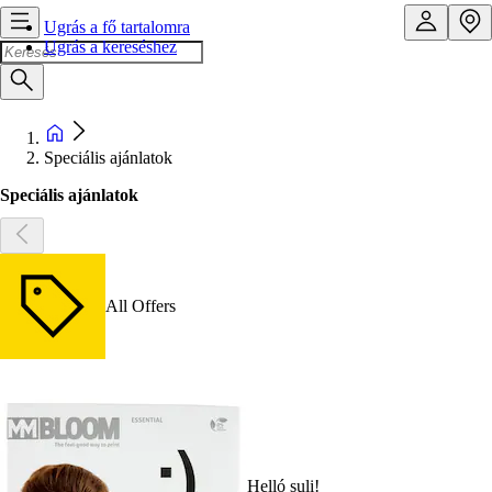
Ugrás a fő tartalomra
Ugrás a kereséshez
Speciális ajánlatok
Speciális ajánlatok
All Offers
Helló suli!