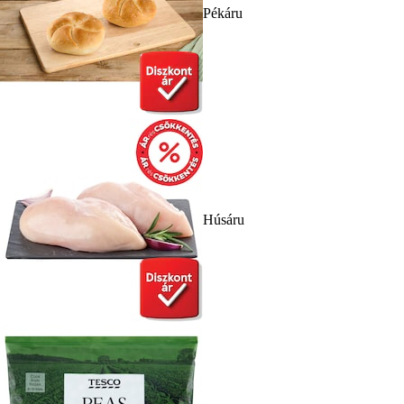
Pékáru
Húsáru