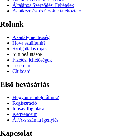
Általános Szerződési Feltételek
Adatkezelési és Cookie tájékoztató
Rólunk
Akadálymentesség
Hova szállítunk?
Szolgáltatás díjak
Süti beállítások
Fizetési lehetőségek
Tesco.hu
Clubcard
Első bevásárlás
Hogyan rendelj tőlünk?
Regisztráció
Idősáv foglalása
Kedvenceim
ÁFÁ-s számla igénylés
Kapcsolat