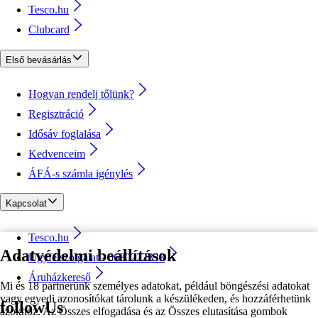
Tesco.hu
Clubcard
Első bevásárlás
Hogyan rendelj tőlünk?
Regisztráció
Idősáv foglalása
Kedvenceim
ÁFÁ-s számla igénylés
Kapcsolat
Tesco.hu
Adatvédelmi beállítások
Ügyfélszolgálat - 0680222333
Áruházkereső
Mi és 18 partnerünk személyes adatokat, például böngészési adatokat
vagy egyedi azonosítókat tárolunk a készülékeden, és hozzáférhetünk
followUs
azokhoz. Az Összes elfogadása és az Összes elutasítása gombok