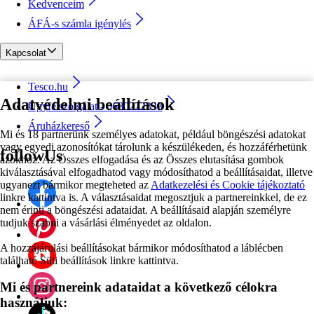
Kedvenceim
ÁFÁ-s számla igénylés
Kapcsolat
Tesco.hu
Adatvédelmi beállítások
Ügyfélszolgálat - 0680222333
Áruházkereső
Mi és 18 partnerünk személyes adatokat, például böngészési adatokat
vagy egyedi azonosítókat tárolunk a készülékeden, és hozzáférhetünk
followUs
azokhoz. Az Összes elfogadása és az Összes elutasítása gombok
kiválasztásával elfogadhatod vagy módosíthatod a beállításaidat, illetve
ugyanezt bármikor megteheted az
Adatkezelési és Cookie tájékoztató
linkre kattintva is. A választásaidat megosztjuk a partnereinkkel, de ez
nem érinti a böngészési adataidat. A beállításaid alapján személyre
tudjuk szabni a vásárlási élményedet az oldalon.
A hozzájárulási beállításokat bármikor módosíthatod a láblécben
található Süti beállítások linkre kattintva.
Mi és partnereink adataidat a következő célokra
használjuk: