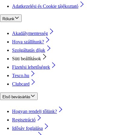
Adatkezelési és Cookie tájékoztató
Rólunk
Akadálymentesség
Hova szállítunk?
Szolgáltatás díjak
Süti beállítások
Fizetési lehetőségek
Tesco.hu
Clubcard
Első bevásárlás
Hogyan rendelj tőlünk?
Regisztráció
Idősáv foglalása