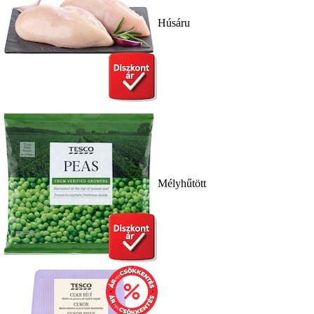
Húsáru
Mélyhűtött