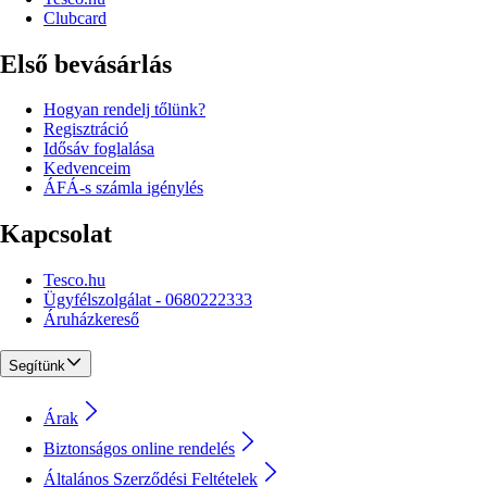
Clubcard
Első bevásárlás
Hogyan rendelj tőlünk?
Regisztráció
Idősáv foglalása
Kedvenceim
ÁFÁ-s számla igénylés
Kapcsolat
Tesco.hu
Ügyfélszolgálat - 0680222333
Áruházkereső
Segítünk
Árak
Biztonságos online rendelés
Általános Szerződési Feltételek