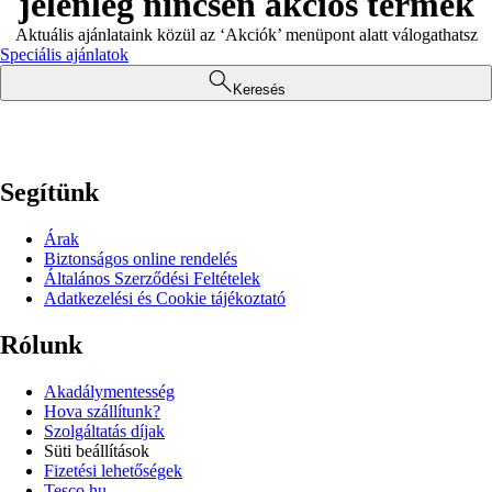
jelenleg nincsen akciós termék
Aktuális ajánlataink közül az ‘Akciók’ menüpont alatt válogathatsz
Speciális ajánlatok
Keresés
Segítünk
Árak
Biztonságos online rendelés
Általános Szerződési Feltételek
Adatkezelési és Cookie tájékoztató
Rólunk
Akadálymentesség
Hova szállítunk?
Szolgáltatás díjak
Süti beállítások
Fizetési lehetőségek
Tesco.hu