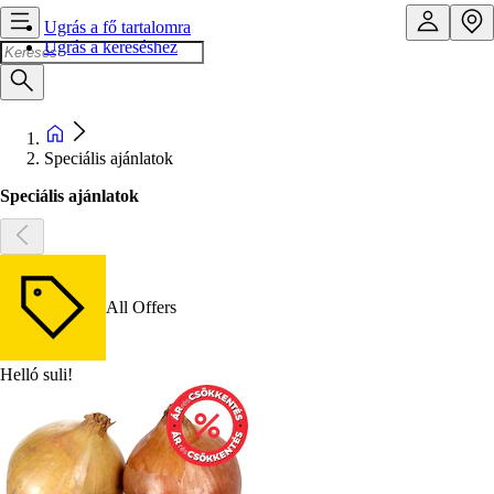
Ugrás a fő tartalomra
Ugrás a kereséshez
Speciális ajánlatok
Speciális ajánlatok
All Offers
Helló suli!