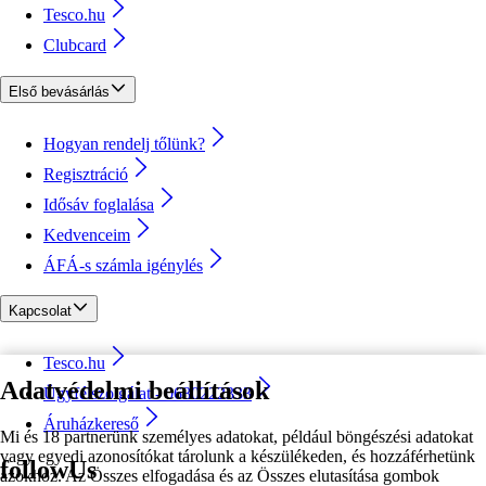
Tesco.hu
Clubcard
Első bevásárlás
Hogyan rendelj tőlünk?
Regisztráció
Idősáv foglalása
Kedvenceim
ÁFÁ-s számla igénylés
Kapcsolat
Tesco.hu
Adatvédelmi beállítások
Ügyfélszolgálat - 0680222333
Áruházkereső
Mi és 18 partnerünk személyes adatokat, például böngészési adatokat
vagy egyedi azonosítókat tárolunk a készülékeden, és hozzáférhetünk
followUs
azokhoz. Az Összes elfogadása és az Összes elutasítása gombok