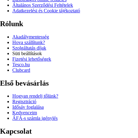
Általános Szerződési Feltételek
Adatkezelési és Cookie tájékoztató
Rólunk
Akadálymentesség
Hova szállítunk?
Szolgáltatás díjak
Süti beállítások
Fizetési lehetőségek
Tesco.hu
Clubcard
Első bevásárlás
Hogyan rendelj tőlünk?
Regisztráció
Idősáv foglalása
Kedvenceim
ÁFÁ-s számla igénylés
Kapcsolat