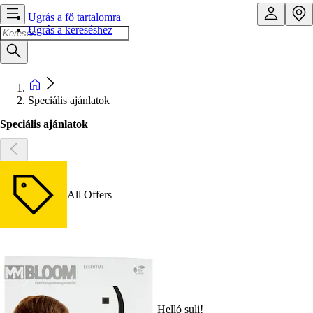
Ugrás a fő tartalomra
Ugrás a kereséshez
Speciális ajánlatok
Speciális ajánlatok
All Offers
Helló suli!