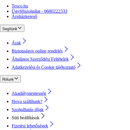
Tesco.hu
Ügyfélszolgálat - 0680222333
Áruházkereső
Segítünk
Árak
Biztonságos online rendelés
Általános Szerződési Feltételek
Adatkezelési és Cookie tájékoztató
Rólunk
Akadálymentesség
Hova szállítunk?
Szolgáltatás díjak
Süti beállítások
Fizetési lehetőségek