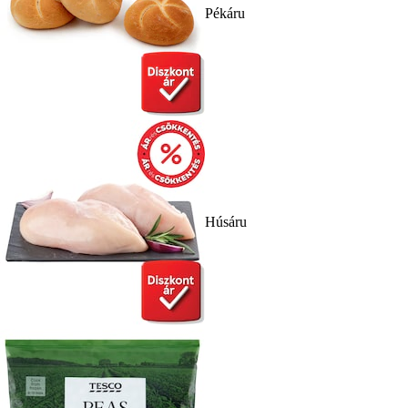
Pékáru
Húsáru