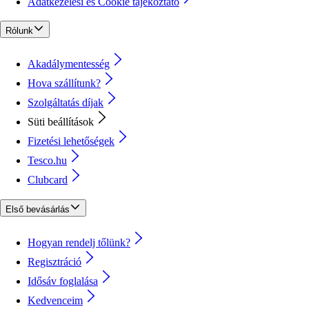
Adatkezelési és Cookie tájékoztató
Rólunk
Akadálymentesség
Hova szállítunk?
Szolgáltatás díjak
Süti beállítások
Fizetési lehetőségek
Tesco.hu
Clubcard
Első bevásárlás
Hogyan rendelj tőlünk?
Regisztráció
Idősáv foglalása
Kedvenceim