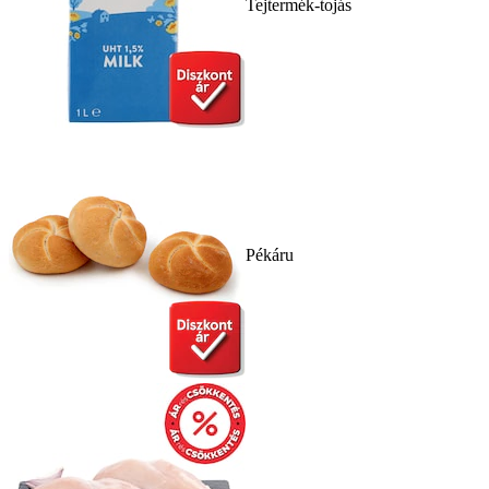
Tejtermék-tojás
Pékáru