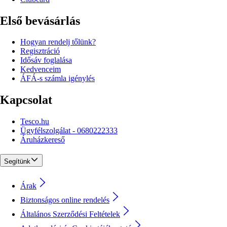
Első bevásárlás
Hogyan rendelj tőlünk?
Regisztráció
Idősáv foglalása
Kedvenceim
ÁFÁ-s számla igénylés
Kapcsolat
Tesco.hu
Ügyfélszolgálat - 0680222333
Áruházkereső
Segítünk
Árak
Biztonságos online rendelés
Általános Szerződési Feltételek