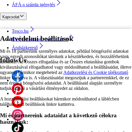
ÁFÁ-s számla igénylés
Kapcsolat
Tesco.hu
Adatvédelmi beállítások
Ügyfélszolgálat - 0680222333
Áruházkereső
Mi és 18 partnerünk személyes adatokat, például böngészési adatokat
vagy egyedi azonosítókat tárolunk a készülékeden, és hozzáférhetünk
followUs
azokhoz. Az Összes elfogadása és az Összes elutasítása gombok
kiválasztásával elfogadhatod vagy módosíthatod a beállításaidat, illetve
ugyanezt bármikor megteheted az
Adatkezelési és Cookie tájékoztató
linkre kattintva is. A választásaidat megosztjuk a partnereinkkel, de ez
nem érinti a böngészési adataidat. A beállításaid alapján személyre
tudjuk szabni a vásárlási élményedet az oldalon.
A hozzájárulási beállításokat bármikor módosíthatod a láblécben
található Süti beállítások linkre kattintva.
Mi és partnereink adataidat a következő célokra
használjuk: