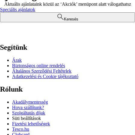
Aktuális ajánlataink közül az ‘Akciók’ menüpont alatt válogathatsz
Speciális ajánlatok
Keresés
Segítünk
Árak
Biztonságos online rendelés
Általános Szerződési Feltételek
Adatkezelési és Cookie tájékoztató
Rólunk
Akadálymentesség
Hova szállítunk?
Szolgáltatás díjak
Süti beállítások
Fizetési lehetőségek
Tesco.hu
Clubcard