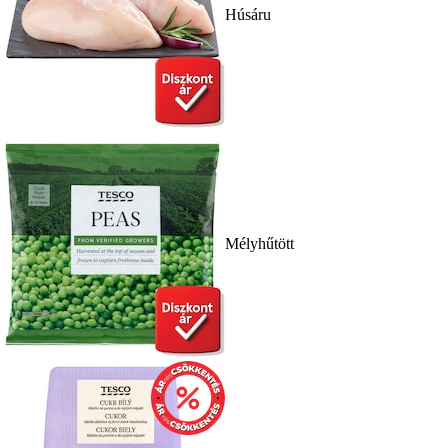
Húsáru
Mélyhűtött