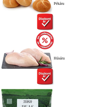
Pékáru
Húsáru