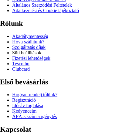
Általános Szerződési Feltételek
Adatkezelési és Cookie tájékoztató
Rólunk
Akadálymentesség
Hova szállítunk?
Szolgáltatás díjak
Süti beállítások
Fizetési lehetőségek
Tesco.hu
Clubcard
Első bevásárlás
Hogyan rendelj tőlünk?
Regisztráció
Idősáv foglalása
Kedvenceim
ÁFÁ-s számla igénylés
Kapcsolat