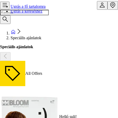
Ugrás a fő tartalomra
Ugrás a kereséshez
Speciális ajánlatok
Speciális ajánlatok
All Offers
Helló suli!