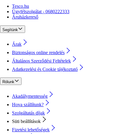
Tesco.hu
Ügyfélszolgálat - 0680222333
Áruházkereső
Segítünk
Árak
Biztonságos online rendelés
Általános Szerződési Feltételek
Adatkezelési és Cookie tájékoztató
Rólunk
Akadálymentesség
Hova szállítunk?
Szolgáltatás díjak
Süti beállítások
Fizetési lehetőségek