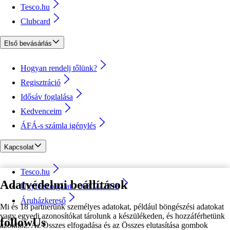
Tesco.hu
Clubcard
Első bevásárlás
Hogyan rendelj tőlünk?
Regisztráció
Idősáv foglalása
Kedvenceim
ÁFÁ-s számla igénylés
Kapcsolat
Tesco.hu
Adatvédelmi beállítások
Ügyfélszolgálat - 0680222333
Áruházkereső
Mi és 18 partnerünk személyes adatokat, például böngészési adatokat
vagy egyedi azonosítókat tárolunk a készülékeden, és hozzáférhetünk
followUs
azokhoz. Az Összes elfogadása és az Összes elutasítása gombok