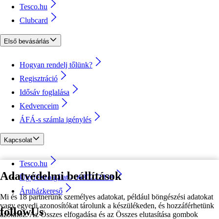
Tesco.hu
Clubcard
Első bevásárlás
Hogyan rendelj tőlünk?
Regisztráció
Idősáv foglalása
Kedvenceim
ÁFÁ-s számla igénylés
Kapcsolat
Tesco.hu
Adatvédelmi beállítások
Ügyfélszolgálat - 0680222333
Áruházkereső
Mi és 18 partnerünk személyes adatokat, például böngészési adatokat
vagy egyedi azonosítókat tárolunk a készülékeden, és hozzáférhetünk
followUs
azokhoz. Az Összes elfogadása és az Összes elutasítása gombok