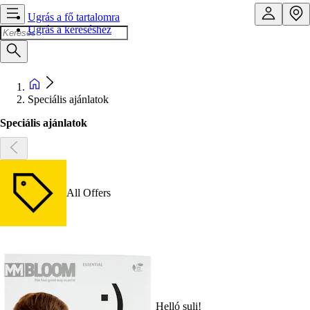
Ugrás a fő tartalomra
Ugrás a kereséshez
Speciális ajánlatok
Speciális ajánlatok
All Offers
Helló suli!