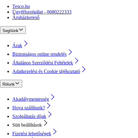
Tesco.hu
Ügyfélszolgálat - 0680222333
Áruházkereső
Segítünk
Árak
Biztonságos online rendelés
Általános Szerződési Feltételek
Adatkezelési és Cookie tájékoztató
Rólunk
Akadálymentesség
Hova szállítunk?
Szolgáltatás díjak
Süti beállítások
Fizetési lehetőségek