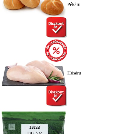
Pékáru
Húsáru