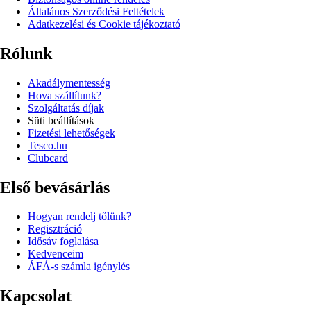
Általános Szerződési Feltételek
Adatkezelési és Cookie tájékoztató
Rólunk
Akadálymentesség
Hova szállítunk?
Szolgáltatás díjak
Süti beállítások
Fizetési lehetőségek
Tesco.hu
Clubcard
Első bevásárlás
Hogyan rendelj tőlünk?
Regisztráció
Idősáv foglalása
Kedvenceim
ÁFÁ-s számla igénylés
Kapcsolat