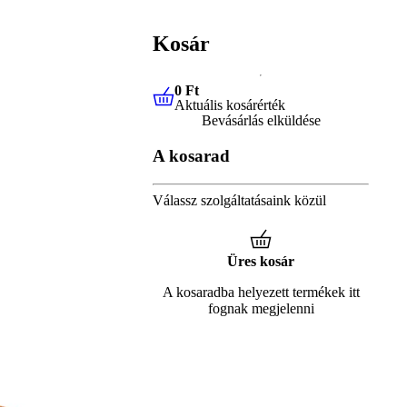
Kosár
0 Ft
Aktuális kosárérték
0 Ft
Aktuális kosárérték
Bevásárlás elküldése
A kosarad
Válassz szolgáltatásaink közül
Üres kosár
A kosaradba helyezett termékek itt
fognak megjelenni