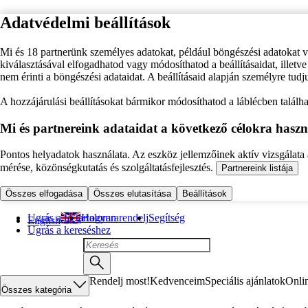
Adatvédelmi beállítások
Mi és 18 partnerünk személyes adatokat, például böngészési adatokat 
kiválasztásával elfogadhatod vagy módosíthatod a beállításaidat, illet
nem érinti a böngészési adataidat. A beállításaid alapján személyre tudj
A hozzájárulási beállításokat bármikor módosíthatod a láblécben találhat
Mi és partnereink adataidat a következő célokra haszn
Pontos helyadatok használata. Az eszköz jellemzőinek aktív vizsgálata a
mérése, közönségkutatás és szolgáltatásfejlesztés.
Partnereink listája
Összes elfogadása
Összes elutasítása
Beállítások
Ugrás a fő tartalomra
Hogyan rendelj
Segítség
English
Ugrás a kereséshez
Rendelj most!
Kedvenceim
Speciális ajánlatok
Onli
Összes kategória