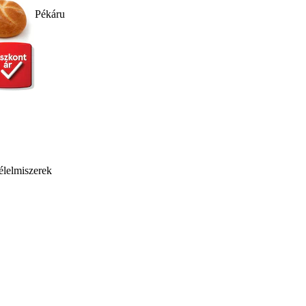
Pékáru
élelmiszerek