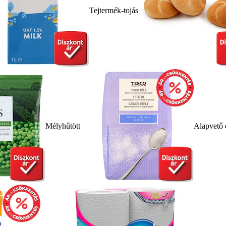
Tejtermék-tojás
Mélyhűtött
Alapvető 