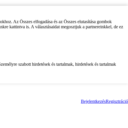
zokhoz. Az Összes elfogadása és az Összes elutasítása gombok
inkre kattintva is. A választásaidat megosztjuk a partnereinkkel, de ez
zemélyre szabott hirdetések és tartalmak, hirdetések és tartalmak
Bejelentkezés
Regisztráció