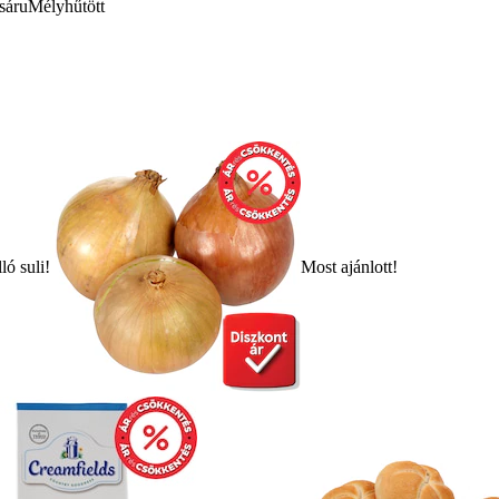
sáru
Mélyhűtött
ló suli!
Most ajánlott!