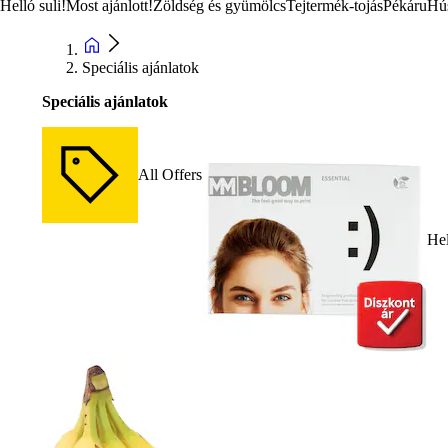
Helló suli!
Most ajánlott!
Zöldség és gyümölcs
Tejtermék-tojás
Pékáru
Hú
Speciális ajánlatok
Speciális ajánlatok
All Offers
Hel