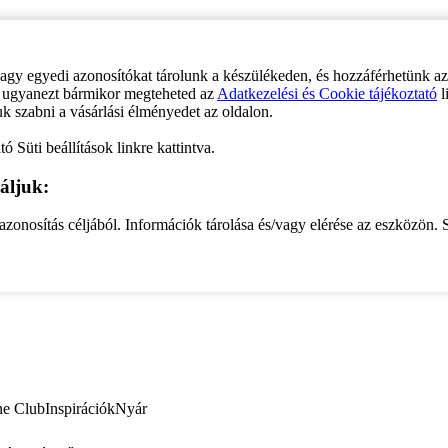
vagy egyedi azonosítókat tárolunk a készülékeden, és hozzáférhetünk a
ve ugyanezt bármikor megteheted az
Adatkezelési és Cookie tájékoztató
l
uk szabni a vásárlási élményedet az oldalon.
ó Süti beállítások linkre kattintva.
áljuk:
zonosítás céljából. Információk tárolása és/vagy elérése az eszközön. S
ne Club
Inspirációk
Nyár