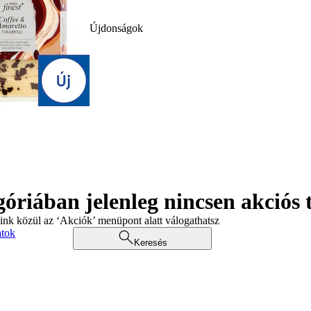
Újdonságok
góriában jelenleg nincsen akciós
aink közül az ‘Akciók’ menüpont alatt válogathatsz
atok
Keresés