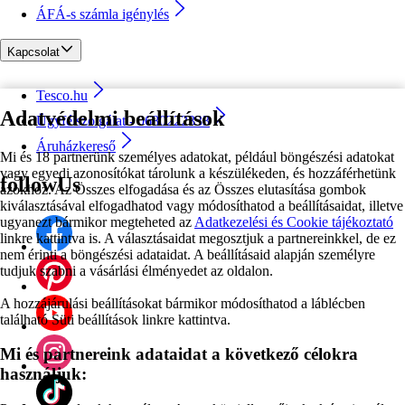
ÁFÁ-s számla igénylés
Kapcsolat
Tesco.hu
Adatvédelmi beállítások
Ügyfélszolgálat - 0680222333
Áruházkereső
Mi és 18 partnerünk személyes adatokat, például böngészési adatokat
vagy egyedi azonosítókat tárolunk a készülékeden, és hozzáférhetünk
followUs
azokhoz. Az Összes elfogadása és az Összes elutasítása gombok
kiválasztásával elfogadhatod vagy módosíthatod a beállításaidat, illetve
ugyanezt bármikor megteheted az
Adatkezelési és Cookie tájékoztató
linkre kattintva is. A választásaidat megosztjuk a partnereinkkel, de ez
nem érinti a böngészési adataidat. A beállításaid alapján személyre
tudjuk szabni a vásárlási élményedet az oldalon.
A hozzájárulási beállításokat bármikor módosíthatod a láblécben
található Süti beállítások linkre kattintva.
Mi és partnereink adataidat a következő célokra
használjuk: