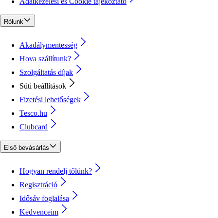
Adatkezelési és Cookie tájékoztató
Rólunk
Akadálymentesség
Hova szállítunk?
Szolgáltatás díjak
Süti beállítások
Fizetési lehetőségek
Tesco.hu
Clubcard
Első bevásárlás
Hogyan rendelj tőlünk?
Regisztráció
Idősáv foglalása
Kedvenceim