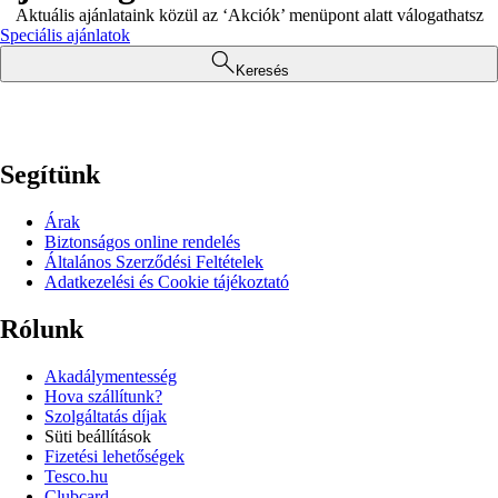
Aktuális ajánlataink közül az ‘Akciók’ menüpont alatt válogathatsz
Speciális ajánlatok
Keresés
Segítünk
Árak
Biztonságos online rendelés
Általános Szerződési Feltételek
Adatkezelési és Cookie tájékoztató
Rólunk
Akadálymentesség
Hova szállítunk?
Szolgáltatás díjak
Süti beállítások
Fizetési lehetőségek
Tesco.hu
Clubcard