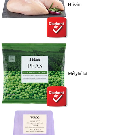
Húsáru
Mélyhűtött