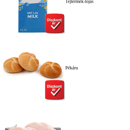
Tejtermék-tojás
Pékáru