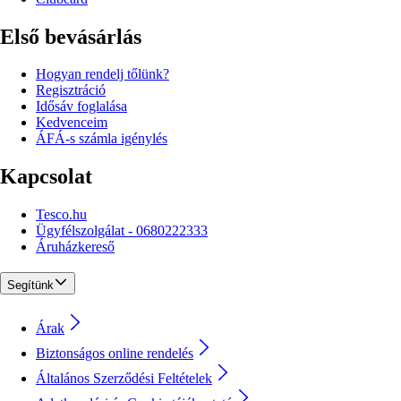
Első bevásárlás
Hogyan rendelj tőlünk?
Regisztráció
Idősáv foglalása
Kedvenceim
ÁFÁ-s számla igénylés
Kapcsolat
Tesco.hu
Ügyfélszolgálat - 0680222333
Áruházkereső
Segítünk
Árak
Biztonságos online rendelés
Általános Szerződési Feltételek