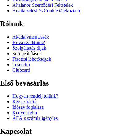
Általános Szerződési Feltételek
Adatkezelési és Cookie tájékoztató
Rólunk
Akadálymentesség
Hova szállítunk?
Szolgáltatás díjak
Süti beállítások
Fizetési lehetőségek
Tesco.hu
Clubcard
Első bevásárlás
Hogyan rendelj tőlünk?
Regisztráció
Idősáv foglalása
Kedvenceim
ÁFÁ-s számla igénylés
Kapcsolat