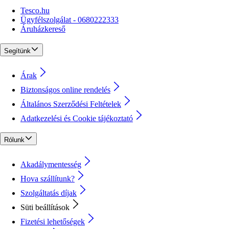
Tesco.hu
Ügyfélszolgálat - 0680222333
Áruházkereső
Segítünk
Árak
Biztonságos online rendelés
Általános Szerződési Feltételek
Adatkezelési és Cookie tájékoztató
Rólunk
Akadálymentesség
Hova szállítunk?
Szolgáltatás díjak
Süti beállítások
Fizetési lehetőségek