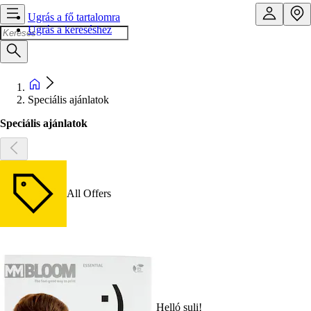
Ugrás a fő tartalomra
Ugrás a kereséshez
Speciális ajánlatok
Speciális ajánlatok
All Offers
Helló suli!