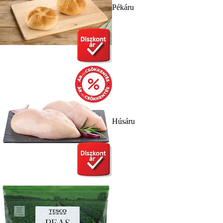
Pékáru
Húsáru