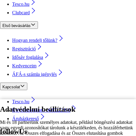
Tesco.hu
Clubcard
Első bevásárlás
Hogyan rendelj tőlünk?
Regisztráció
Idősáv foglalása
Kedvenceim
ÁFÁ-s számla igénylés
Kapcsolat
Tesco.hu
Adatvédelmi beállítások
Ügyfélszolgálat - 0680222333
Áruházkereső
Mi és 18 partnerünk személyes adatokat, például böngészési adatokat
vagy egyedi azonosítókat tárolunk a készülékeden, és hozzáférhetünk
followUs
azokhoz. Az Összes elfogadása és az Összes elutasítása gombok