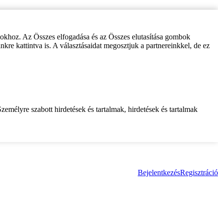
zokhoz. Az Összes elfogadása és az Összes elutasítása gombok
inkre kattintva is. A választásaidat megosztjuk a partnereinkkel, de ez
zemélyre szabott hirdetések és tartalmak, hirdetések és tartalmak
Bejelentkezés
Regisztráció