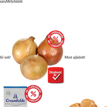
sáru
Mélyhűtött
ló suli!
Most ajánlott!