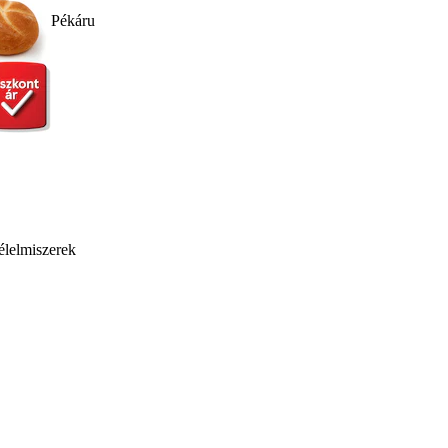
Pékáru
élelmiszerek