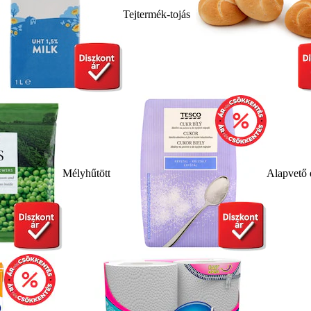
Tejtermék-tojás
Mélyhűtött
Alapvető 