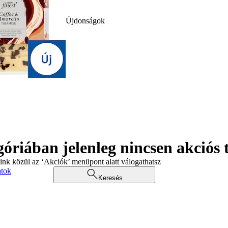
Újdonságok
góriában jelenleg nincsen akciós
aink közül az ‘Akciók’ menüpont alatt válogathatsz
atok
Keresés