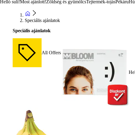
Helló suli!
Most ajánlott!
Zöldség és gyümölcs
Tejtermék-tojás
Pékáru
Hú
Speciális ajánlatok
Speciális ajánlatok
All Offers
Hel