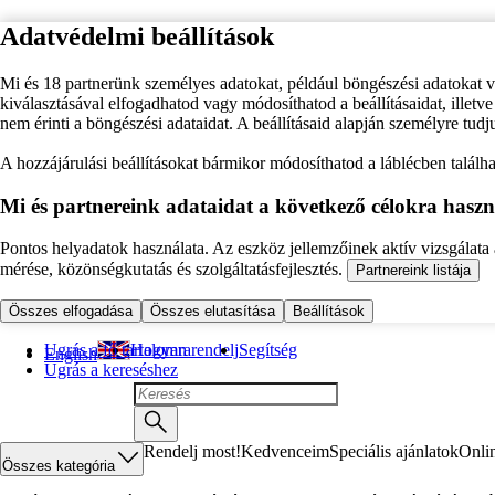
Adatvédelmi beállítások
Mi és 18 partnerünk személyes adatokat, például böngészési adatokat 
kiválasztásával elfogadhatod vagy módosíthatod a beállításaidat, illet
nem érinti a böngészési adataidat. A beállításaid alapján személyre tudj
A hozzájárulási beállításokat bármikor módosíthatod a láblécben találhat
Mi és partnereink adataidat a következő célokra haszn
Pontos helyadatok használata. Az eszköz jellemzőinek aktív vizsgálata a
mérése, közönségkutatás és szolgáltatásfejlesztés.
Partnereink listája
Összes elfogadása
Összes elutasítása
Beállítások
Ugrás a fő tartalomra
Hogyan rendelj
Segítség
English
Ugrás a kereséshez
Rendelj most!
Kedvenceim
Speciális ajánlatok
Onli
Összes kategória