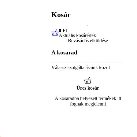
Kosár
0 Ft
Aktuális kosárérték
0 Ft
Aktuális kosárérték
Bevásárlás elküldése
A kosarad
Válassz szolgáltatásaink közül
Üres kosár
A kosaradba helyezett termékek itt
fognak megjelenni