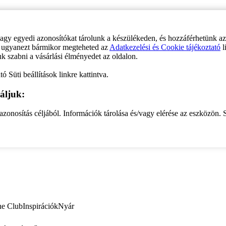
vagy egyedi azonosítókat tárolunk a készülékeden, és hozzáférhetünk a
ve ugyanezt bármikor megteheted az
Adatkezelési és Cookie tájékoztató
l
uk szabni a vásárlási élményedet az oldalon.
ó Süti beállítások linkre kattintva.
áljuk:
zonosítás céljából. Információk tárolása és/vagy elérése az eszközön. S
ne Club
Inspirációk
Nyár