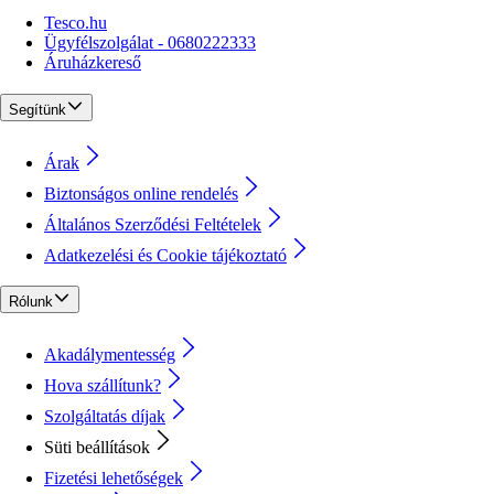
Tesco.hu
Ügyfélszolgálat - 0680222333
Áruházkereső
Segítünk
Árak
Biztonságos online rendelés
Általános Szerződési Feltételek
Adatkezelési és Cookie tájékoztató
Rólunk
Akadálymentesség
Hova szállítunk?
Szolgáltatás díjak
Süti beállítások
Fizetési lehetőségek