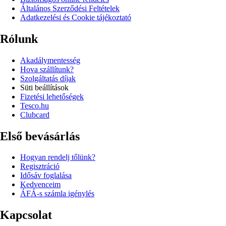
Általános Szerződési Feltételek
Adatkezelési és Cookie tájékoztató
Rólunk
Akadálymentesség
Hova szállítunk?
Szolgáltatás díjak
Süti beállítások
Fizetési lehetőségek
Tesco.hu
Clubcard
Első bevásárlás
Hogyan rendelj tőlünk?
Regisztráció
Idősáv foglalása
Kedvenceim
ÁFÁ-s számla igénylés
Kapcsolat