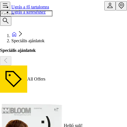
Ugrás a fő tartalomra
Ugrás a kereséshez
Speciális ajánlatok
Speciális ajánlatok
All Offers
Helló suli!