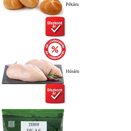
Pékáru
Húsáru