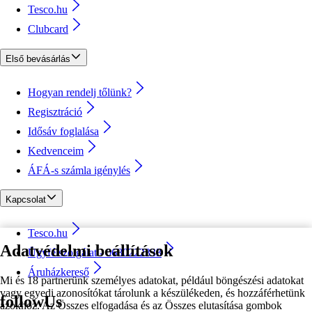
Tesco.hu
Clubcard
Első bevásárlás
Hogyan rendelj tőlünk?
Regisztráció
Idősáv foglalása
Kedvenceim
ÁFÁ-s számla igénylés
Kapcsolat
Tesco.hu
Adatvédelmi beállítások
Ügyfélszolgálat - 0680222333
Áruházkereső
Mi és 18 partnerünk személyes adatokat, például böngészési adatokat
vagy egyedi azonosítókat tárolunk a készülékeden, és hozzáférhetünk
followUs
azokhoz. Az Összes elfogadása és az Összes elutasítása gombok