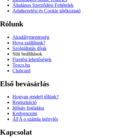
Általános Szerződési Feltételek
Adatkezelési és Cookie tájékoztató
Rólunk
Akadálymentesség
Hova szállítunk?
Szolgáltatás díjak
Süti beállítások
Fizetési lehetőségek
Tesco.hu
Clubcard
Első bevásárlás
Hogyan rendelj tőlünk?
Regisztráció
Idősáv foglalása
Kedvenceim
ÁFÁ-s számla igénylés
Kapcsolat