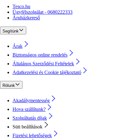
Tesco.hu
Ügyfélszolgálat - 0680222333
Áruházkereső
Segítünk
Árak
Biztonságos online rendelés
Általános Szerződési Feltételek
Adatkezelési és Cookie tájékoztató
Rólunk
Akadálymentesség
Hova szállítunk?
Szolgáltatás díjak
Süti beállítások
Fizetési lehetőségek