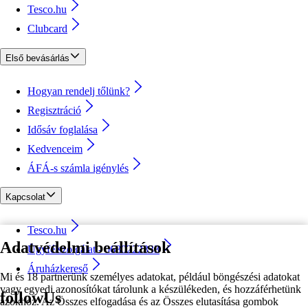
Tesco.hu
Clubcard
Első bevásárlás
Hogyan rendelj tőlünk?
Regisztráció
Idősáv foglalása
Kedvenceim
ÁFÁ-s számla igénylés
Kapcsolat
Tesco.hu
Adatvédelmi beállítások
Ügyfélszolgálat - 0680222333
Áruházkereső
Mi és 18 partnerünk személyes adatokat, például böngészési adatokat
vagy egyedi azonosítókat tárolunk a készülékeden, és hozzáférhetünk
followUs
azokhoz. Az Összes elfogadása és az Összes elutasítása gombok