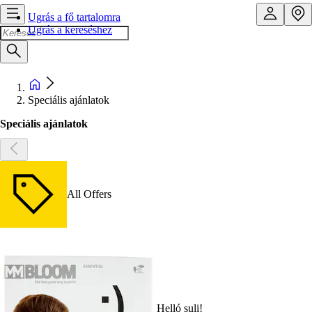
Ugrás a fő tartalomra
Ugrás a kereséshez
Speciális ajánlatok
Speciális ajánlatok
All Offers
Helló suli!