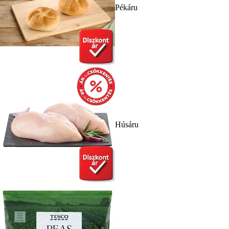
Pékáru
Húsáru