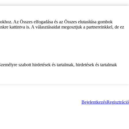
zokhoz. Az Összes elfogadása és az Összes elutasítása gombok
inkre kattintva is. A választásaidat megosztjuk a partnereinkkel, de ez
zemélyre szabott hirdetések és tartalmak, hirdetések és tartalmak
Bejelentkezés
Regisztráció