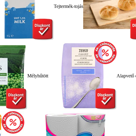
Tejtermék-tojás
Mélyhűtött
Alapvető 