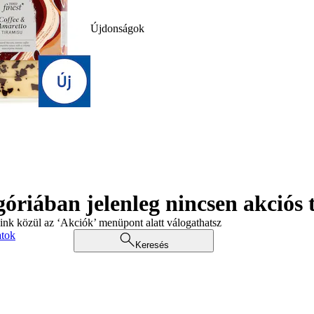
Újdonságok
góriában jelenleg nincsen akciós
aink közül az ‘Akciók’ menüpont alatt válogathatsz
atok
Keresés