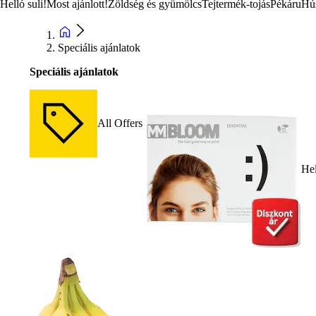
Helló suli!
Most ajánlott!
Zöldség és gyümölcs
Tejtermék-tojás
Pékáru
Hú
Speciális ajánlatok
Speciális ajánlatok
All Offers
Hel