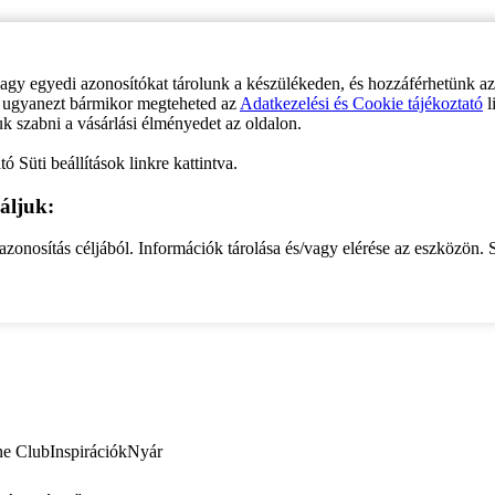
vagy egyedi azonosítókat tárolunk a készülékeden, és hozzáférhetünk a
ve ugyanezt bármikor megteheted az
Adatkezelési és Cookie tájékoztató
l
uk szabni a vásárlási élményedet az oldalon.
ó Süti beállítások linkre kattintva.
áljuk:
zonosítás céljából. Információk tárolása és/vagy elérése az eszközön. S
ne Club
Inspirációk
Nyár