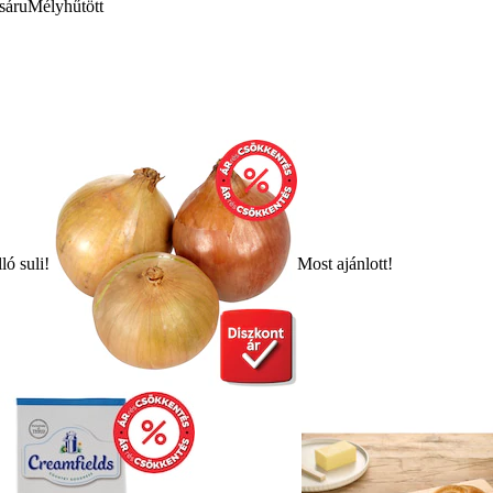
sáru
Mélyhűtött
ló suli!
Most ajánlott!