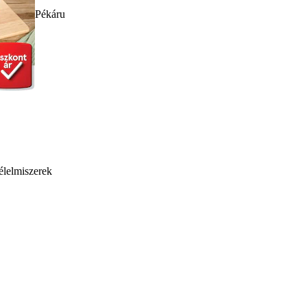
Pékáru
élelmiszerek