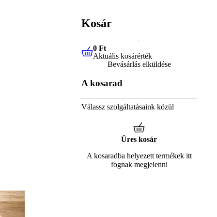
Kosár
0 Ft
Aktuális kosárérték
0 Ft
Aktuális kosárérték
Bevásárlás elküldése
A kosarad
Válassz szolgáltatásaink közül
Üres kosár
A kosaradba helyezett termékek itt
fognak megjelenni