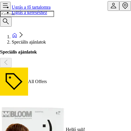
Ugrás a fő tartalomra
Ugrás a kereséshez
Speciális ajánlatok
Speciális ajánlatok
All Offers
Helló suli!