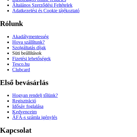
Általános Szerződési Feltételek
Adatkezelési és Cookie tájékoztató
Rólunk
Akadálymentesség
Hova szállítunk?
Szolgáltatás díjak
Süti beállítások
Fizetési lehetőségek
Tesco.hu
Clubcard
Első bevásárlás
Hogyan rendelj tőlünk?
Regisztráció
Idősáv foglalása
Kedvenceim
ÁFÁ-s számla igénylés
Kapcsolat