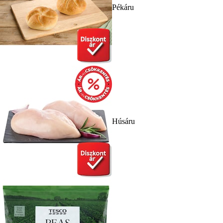
Pékáru
Húsáru