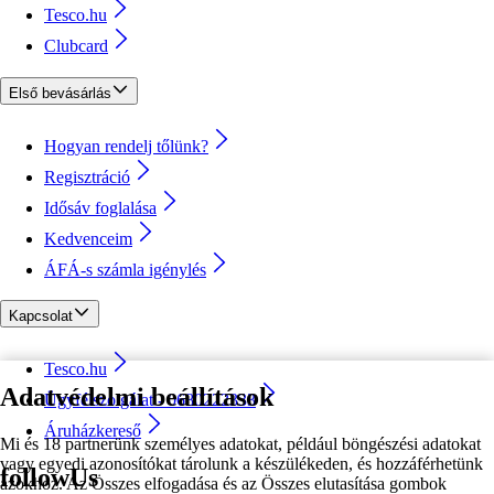
Tesco.hu
Clubcard
Első bevásárlás
Hogyan rendelj tőlünk?
Regisztráció
Idősáv foglalása
Kedvenceim
ÁFÁ-s számla igénylés
Kapcsolat
Tesco.hu
Adatvédelmi beállítások
Ügyfélszolgálat - 0680222333
Áruházkereső
Mi és 18 partnerünk személyes adatokat, például böngészési adatokat
vagy egyedi azonosítókat tárolunk a készülékeden, és hozzáférhetünk
followUs
azokhoz. Az Összes elfogadása és az Összes elutasítása gombok