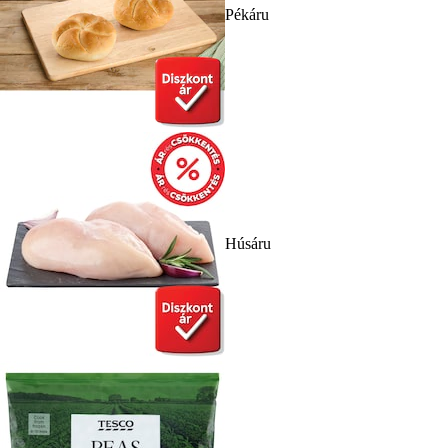
Pékáru
Húsáru