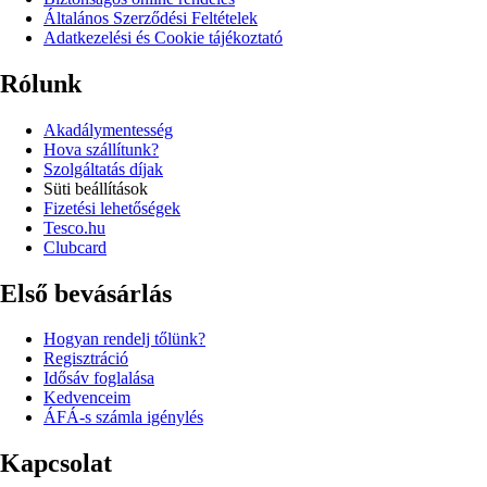
Általános Szerződési Feltételek
Adatkezelési és Cookie tájékoztató
Rólunk
Akadálymentesség
Hova szállítunk?
Szolgáltatás díjak
Süti beállítások
Fizetési lehetőségek
Tesco.hu
Clubcard
Első bevásárlás
Hogyan rendelj tőlünk?
Regisztráció
Idősáv foglalása
Kedvenceim
ÁFÁ-s számla igénylés
Kapcsolat