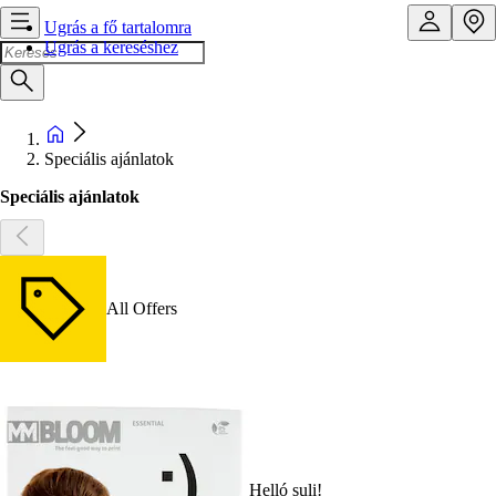
Ugrás a fő tartalomra
Ugrás a kereséshez
Speciális ajánlatok
Speciális ajánlatok
All Offers
Helló suli!