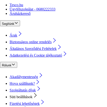
Tesco.hu
Ügyfélszolgálat - 0680222333
Áruházkereső
Segítünk
Árak
Biztonságos online rendelés
Általános Szerződési Feltételek
Adatkezelési és Cookie tájékoztató
Rólunk
Akadálymentesség
Hova szállítunk?
Szolgáltatás díjak
Süti beállítások
Fizetési lehetőségek