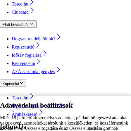
Tesco.hu
Clubcard
Első bevásárlás
Hogyan rendelj tőlünk?
Regisztráció
Idősáv foglalása
Kedvenceim
ÁFÁ-s számla igénylés
Kapcsolat
Tesco.hu
Adatvédelmi beállítások
Ügyfélszolgálat - 0680222333
Áruházkereső
Mi és 18 partnerünk személyes adatokat, például böngészési adatokat
vagy egyedi azonosítókat tárolunk a készülékeden, és hozzáférhetünk
followUs
azokhoz. Az Összes elfogadása és az Összes elutasítása gombok