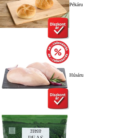
Pékáru
Húsáru