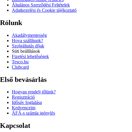
Általános Szerződési Feltételek
Adatkezelési és Cookie tájékoztató
Rólunk
Akadálymentesség
Hova szállítunk?
Szolgáltatás díjak
Süti beállítások
Fizetési lehetőségek
Tesco.hu
Clubcard
Első bevásárlás
Hogyan rendelj tőlünk?
Regisztráció
Idősáv foglalása
Kedvenceim
ÁFÁ-s számla igénylés
Kapcsolat