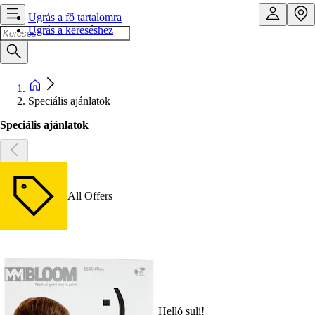
Ugrás a fő tartalomra
Ugrás a kereséshez
Speciális ajánlatok
Speciális ajánlatok
All Offers
Helló suli!