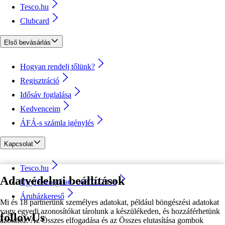
Tesco.hu
Clubcard
Első bevásárlás
Hogyan rendelj tőlünk?
Regisztráció
Idősáv foglalása
Kedvenceim
ÁFÁ-s számla igénylés
Kapcsolat
Tesco.hu
Adatvédelmi beállítások
Ügyfélszolgálat - 0680222333
Áruházkereső
Mi és 18 partnerünk személyes adatokat, például böngészési adatokat
vagy egyedi azonosítókat tárolunk a készülékeden, és hozzáférhetünk
followUs
azokhoz. Az Összes elfogadása és az Összes elutasítása gombok