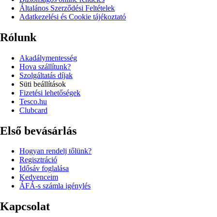
Általános Szerződési Feltételek
Adatkezelési és Cookie tájékoztató
Rólunk
Akadálymentesség
Hova szállítunk?
Szolgáltatás díjak
Süti beállítások
Fizetési lehetőségek
Tesco.hu
Clubcard
Első bevásárlás
Hogyan rendelj tőlünk?
Regisztráció
Idősáv foglalása
Kedvenceim
ÁFÁ-s számla igénylés
Kapcsolat