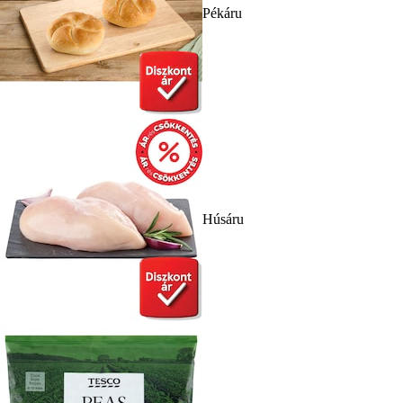
Pékáru
Húsáru