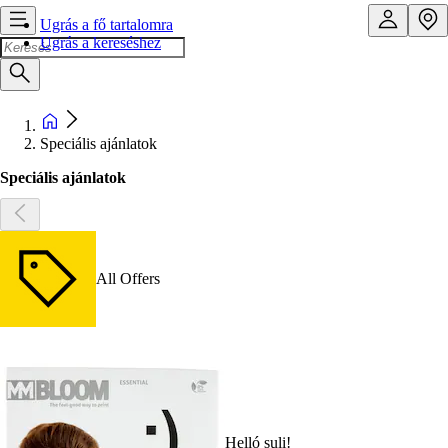
Ugrás a fő tartalomra
Ugrás a kereséshez
Speciális ajánlatok
Speciális ajánlatok
All Offers
Helló suli!