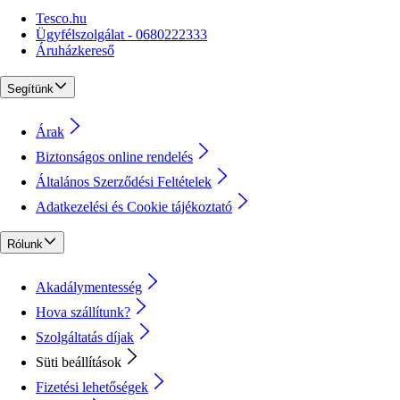
Tesco.hu
Ügyfélszolgálat - 0680222333
Áruházkereső
Segítünk
Árak
Biztonságos online rendelés
Általános Szerződési Feltételek
Adatkezelési és Cookie tájékoztató
Rólunk
Akadálymentesség
Hova szállítunk?
Szolgáltatás díjak
Süti beállítások
Fizetési lehetőségek