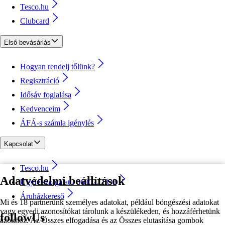
Tesco.hu
Clubcard
Első bevásárlás
Hogyan rendelj tőlünk?
Regisztráció
Idősáv foglalása
Kedvenceim
ÁFÁ-s számla igénylés
Kapcsolat
Tesco.hu
Adatvédelmi beállítások
Ügyfélszolgálat - 0680222333
Áruházkereső
Mi és 18 partnerünk személyes adatokat, például böngészési adatokat
vagy egyedi azonosítókat tárolunk a készülékeden, és hozzáférhetünk
followUs
azokhoz. Az Összes elfogadása és az Összes elutasítása gombok