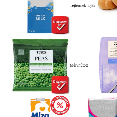
Tejtermék-tojás
Mélyhűtött