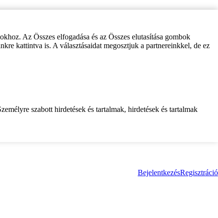
zokhoz. Az Összes elfogadása és az Összes elutasítása gombok
inkre kattintva is. A választásaidat megosztjuk a partnereinkkel, de ez
zemélyre szabott hirdetések és tartalmak, hirdetések és tartalmak
Bejelentkezés
Regisztráció