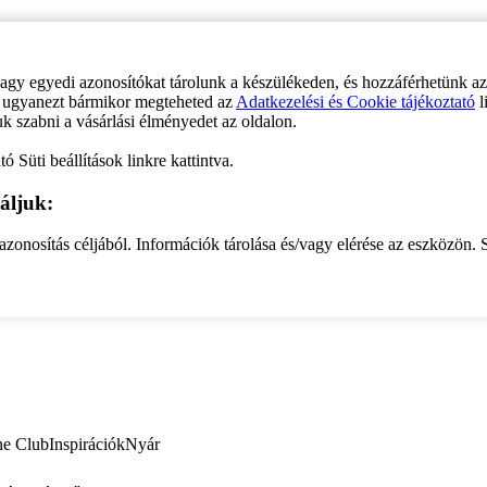
vagy egyedi azonosítókat tárolunk a készülékeden, és hozzáférhetünk a
ve ugyanezt bármikor megteheted az
Adatkezelési és Cookie tájékoztató
l
uk szabni a vásárlási élményedet az oldalon.
ó Süti beállítások linkre kattintva.
áljuk:
zonosítás céljából. Információk tárolása és/vagy elérése az eszközön. S
ne Club
Inspirációk
Nyár