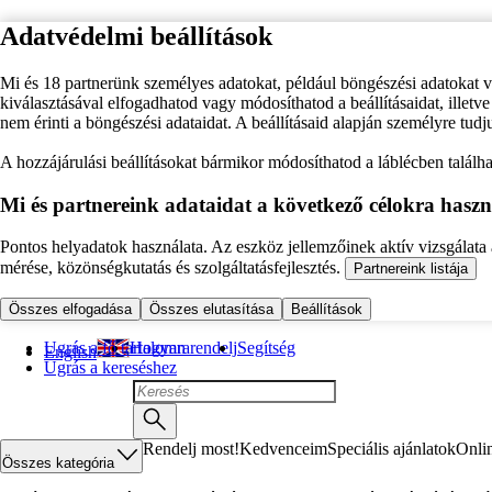
Adatvédelmi beállítások
Mi és 18 partnerünk személyes adatokat, például böngészési adatokat 
kiválasztásával elfogadhatod vagy módosíthatod a beállításaidat, illet
nem érinti a böngészési adataidat. A beállításaid alapján személyre tudj
A hozzájárulási beállításokat bármikor módosíthatod a láblécben találhat
Mi és partnereink adataidat a következő célokra haszn
Pontos helyadatok használata. Az eszköz jellemzőinek aktív vizsgálata a
mérése, közönségkutatás és szolgáltatásfejlesztés.
Partnereink listája
Összes elfogadása
Összes elutasítása
Beállítások
Ugrás a fő tartalomra
Hogyan rendelj
Segítség
English
Ugrás a kereséshez
Rendelj most!
Kedvenceim
Speciális ajánlatok
Onli
Összes kategória