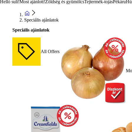
Helló suli!
Most ajánlott!
Zöldség és gyümölcs
Tejtermék-tojás
Pékáru
Hú
Speciális ajánlatok
Speciális ajánlatok
All Offers
Mos