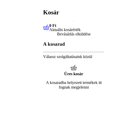
Kosár
0 Ft
Aktuális kosárérték
0 Ft
Aktuális kosárérték
Bevásárlás elküldése
A kosarad
Válassz szolgáltatásaink közül
Üres kosár
A kosaradba helyezett termékek itt
fognak megjelenni