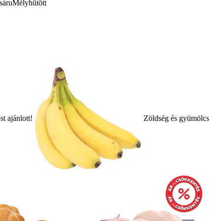
sáru
Mélyhűtött
t ajánlott!
Zöldség és gyümölcs