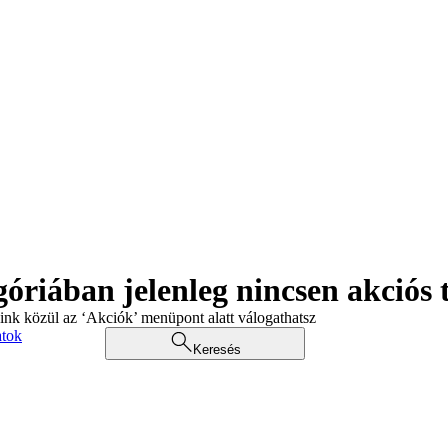
góriában jelenleg nincsen akciós
aink közül az ‘Akciók’ menüpont alatt válogathatsz
atok
Keresés