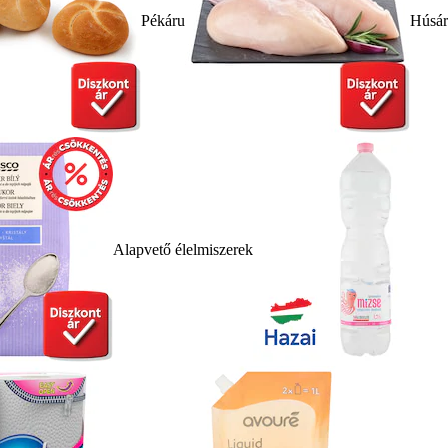
Pékáru
Húsá
Alapvető élelmiszerek