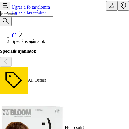
Ugrás a fő tartalomra
Ugrás a kereséshez
Speciális ajánlatok
Speciális ajánlatok
All Offers
Helló suli!