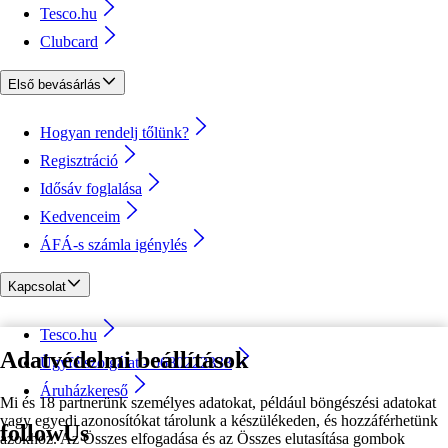
Tesco.hu
Clubcard
Első bevásárlás
Hogyan rendelj tőlünk?
Regisztráció
Idősáv foglalása
Kedvenceim
ÁFÁ-s számla igénylés
Kapcsolat
Tesco.hu
Adatvédelmi beállítások
Ügyfélszolgálat - 0680222333
Áruházkereső
Mi és 18 partnerünk személyes adatokat, például böngészési adatokat
vagy egyedi azonosítókat tárolunk a készülékeden, és hozzáférhetünk
followUs
azokhoz. Az Összes elfogadása és az Összes elutasítása gombok