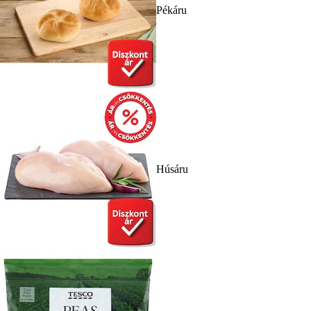
Pékáru
Húsáru