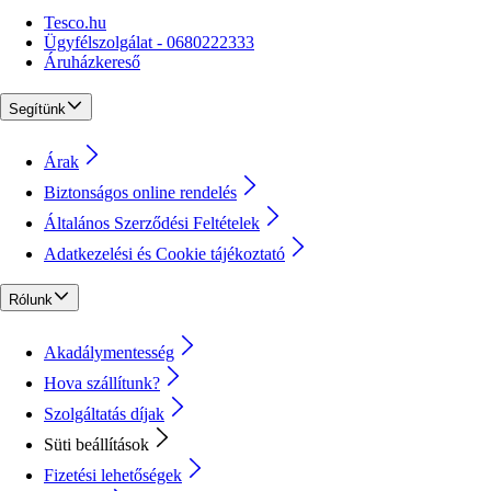
Tesco.hu
Ügyfélszolgálat - 0680222333
Áruházkereső
Segítünk
Árak
Biztonságos online rendelés
Általános Szerződési Feltételek
Adatkezelési és Cookie tájékoztató
Rólunk
Akadálymentesség
Hova szállítunk?
Szolgáltatás díjak
Süti beállítások
Fizetési lehetőségek