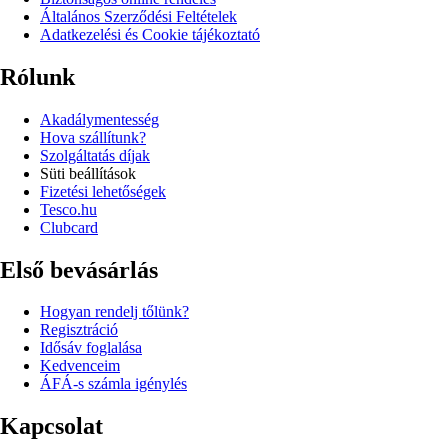
Általános Szerződési Feltételek
Adatkezelési és Cookie tájékoztató
Rólunk
Akadálymentesség
Hova szállítunk?
Szolgáltatás díjak
Süti beállítások
Fizetési lehetőségek
Tesco.hu
Clubcard
Első bevásárlás
Hogyan rendelj tőlünk?
Regisztráció
Idősáv foglalása
Kedvenceim
ÁFÁ-s számla igénylés
Kapcsolat