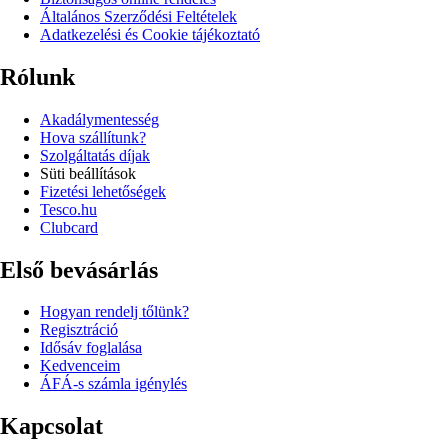
Általános Szerződési Feltételek
Adatkezelési és Cookie tájékoztató
Rólunk
Akadálymentesség
Hova szállítunk?
Szolgáltatás díjak
Süti beállítások
Fizetési lehetőségek
Tesco.hu
Clubcard
Első bevásárlás
Hogyan rendelj tőlünk?
Regisztráció
Idősáv foglalása
Kedvenceim
ÁFÁ-s számla igénylés
Kapcsolat