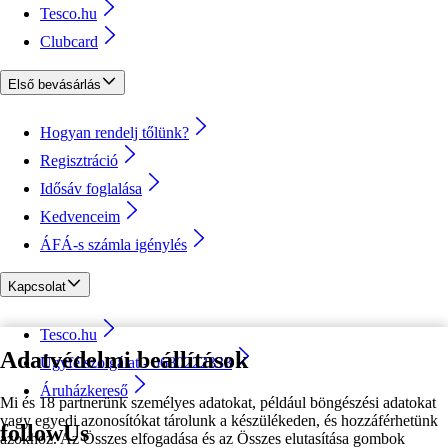
Tesco.hu
Clubcard
Első bevásárlás
Hogyan rendelj tőlünk?
Regisztráció
Idősáv foglalása
Kedvenceim
ÁFÁ-s számla igénylés
Kapcsolat
Tesco.hu
Adatvédelmi beállítások
Ügyfélszolgálat - 0680222333
Áruházkereső
Mi és 18 partnerünk személyes adatokat, például böngészési adatokat
vagy egyedi azonosítókat tárolunk a készülékeden, és hozzáférhetünk
followUs
azokhoz. Az Összes elfogadása és az Összes elutasítása gombok