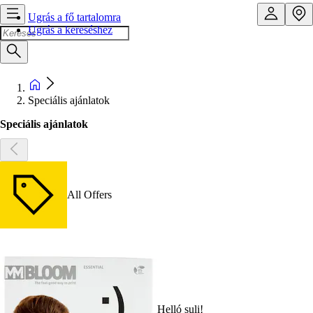
Ugrás a fő tartalomra
Ugrás a kereséshez
Speciális ajánlatok
Speciális ajánlatok
All Offers
Helló suli!