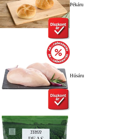
Pékáru
Húsáru