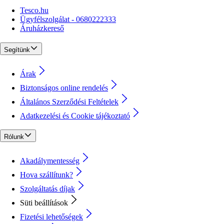
Tesco.hu
Ügyfélszolgálat - 0680222333
Áruházkereső
Segítünk
Árak
Biztonságos online rendelés
Általános Szerződési Feltételek
Adatkezelési és Cookie tájékoztató
Rólunk
Akadálymentesség
Hova szállítunk?
Szolgáltatás díjak
Süti beállítások
Fizetési lehetőségek