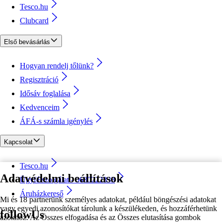
Tesco.hu
Clubcard
Első bevásárlás
Hogyan rendelj tőlünk?
Regisztráció
Idősáv foglalása
Kedvenceim
ÁFÁ-s számla igénylés
Kapcsolat
Tesco.hu
Adatvédelmi beállítások
Ügyfélszolgálat - 0680222333
Áruházkereső
Mi és 18 partnerünk személyes adatokat, például böngészési adatokat
vagy egyedi azonosítókat tárolunk a készülékeden, és hozzáférhetünk
followUs
azokhoz. Az Összes elfogadása és az Összes elutasítása gombok