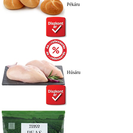
Pékáru
Húsáru