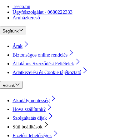
Tesco.hu
Ügyfélszolgálat - 0680222333
Áruházkereső
Segítünk
Árak
Biztonságos online rendelés
Általános Szerződési Feltételek
Adatkezelési és Cookie tájékoztató
Rólunk
Akadálymentesség
Hova szállítunk?
Szolgáltatás díjak
Süti beállítások
Fizetési lehetőségek