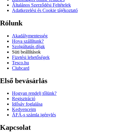
Általános Szerződési Feltételek
Adatkezelési és Cookie tájékoztató
Rólunk
Akadálymentesség
Hova szállítunk?
Szolgáltatás díjak
Süti beállítások
Fizetési lehetőségek
Tesco.hu
Clubcard
Első bevásárlás
Hogyan rendelj tőlünk?
Regisztráció
Idősáv foglalása
Kedvenceim
ÁFÁ-s számla igénylés
Kapcsolat