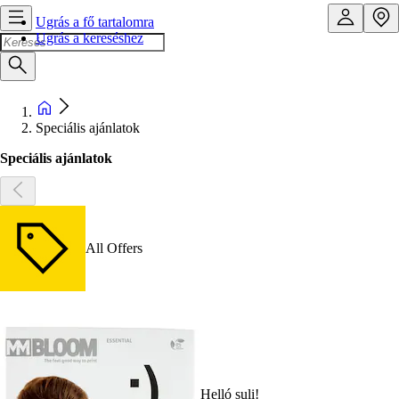
Ugrás a fő tartalomra
Ugrás a kereséshez
Speciális ajánlatok
Speciális ajánlatok
All Offers
Helló suli!