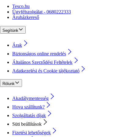
Tesco.hu
Ügyfélszolgálat - 0680222333
Áruházkereső
Segítünk
Árak
Biztonságos online rendelés
Általános Szerződési Feltételek
Adatkezelési és Cookie tájékoztató
Rólunk
Akadálymentesség
Hova szállítunk?
Szolgáltatás díjak
Süti beállítások
Fizetési lehetőségek