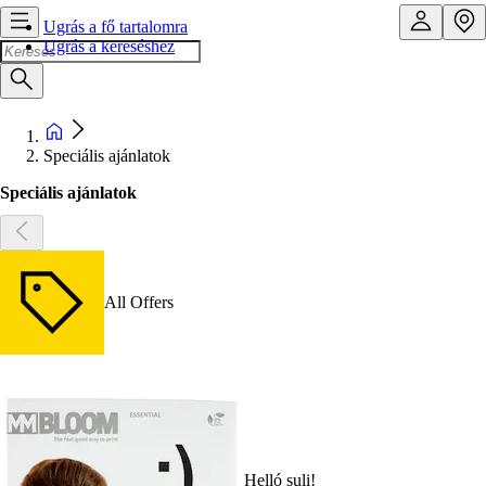
Ugrás a fő tartalomra
Ugrás a kereséshez
Speciális ajánlatok
Speciális ajánlatok
All Offers
Helló suli!