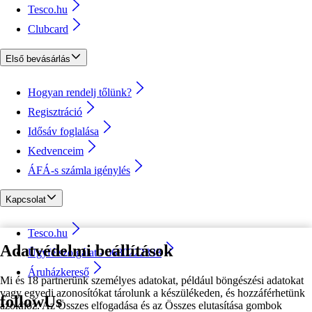
Tesco.hu
Clubcard
Első bevásárlás
Hogyan rendelj tőlünk?
Regisztráció
Idősáv foglalása
Kedvenceim
ÁFÁ-s számla igénylés
Kapcsolat
Tesco.hu
Adatvédelmi beállítások
Ügyfélszolgálat - 0680222333
Áruházkereső
Mi és 18 partnerünk személyes adatokat, például böngészési adatokat
vagy egyedi azonosítókat tárolunk a készülékeden, és hozzáférhetünk
followUs
azokhoz. Az Összes elfogadása és az Összes elutasítása gombok