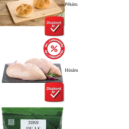
Pékáru
Húsáru