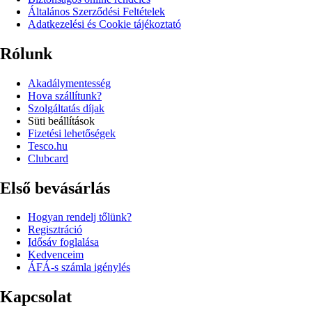
Általános Szerződési Feltételek
Adatkezelési és Cookie tájékoztató
Rólunk
Akadálymentesség
Hova szállítunk?
Szolgáltatás díjak
Süti beállítások
Fizetési lehetőségek
Tesco.hu
Clubcard
Első bevásárlás
Hogyan rendelj tőlünk?
Regisztráció
Idősáv foglalása
Kedvenceim
ÁFÁ-s számla igénylés
Kapcsolat