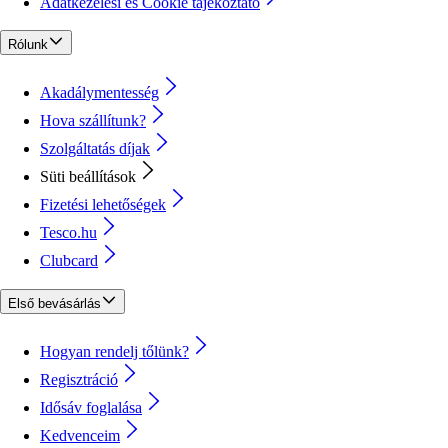
Adatkezelési és Cookie tájékoztató
Rólunk
Akadálymentesség
Hova szállítunk?
Szolgáltatás díjak
Süti beállítások
Fizetési lehetőségek
Tesco.hu
Clubcard
Első bevásárlás
Hogyan rendelj tőlünk?
Regisztráció
Idősáv foglalása
Kedvenceim