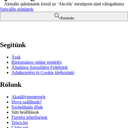
Aktuális ajánlataink közül az ‘Akciók’ menüpont alatt válogathatsz
Speciális ajánlatok
Keresés
Segítünk
Árak
Biztonságos online rendelés
Általános Szerződési Feltételek
Adatkezelési és Cookie tájékoztató
Rólunk
Akadálymentesség
Hova szállítunk?
Szolgáltatás díjak
Süti beállítások
Fizetési lehetőségek
Tesco.hu
Clubcard