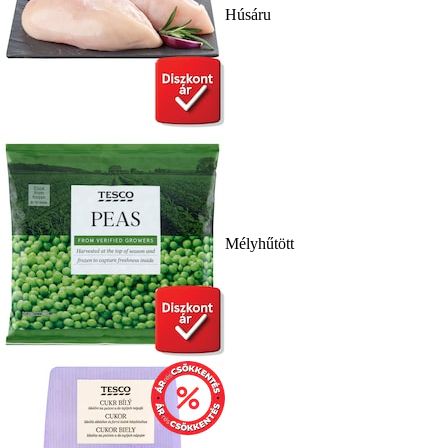
Húsáru
Mélyhűtött