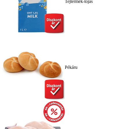
Tejtermék-tojás
Pékáru