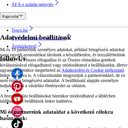
ÁFÁ-s számla igénylés
Kapcsolat
Tesco.hu
Adatvédelmi beállítások
Ügyfélszolgálat - 0680222333
Áruházkereső
Mi és 18 partnerünk személyes adatokat, például böngészési adatokat
vagy egyedi azonosítókat tárolunk a készülékeden, és hozzáférhetünk
followUs
azokhoz. Az Összes elfogadása és az Összes elutasítása gombok
kiválasztásával elfogadhatod vagy módosíthatod a beállításaidat, illetve
ugyanezt bármikor megteheted az
Adatkezelési és Cookie tájékoztató
linkre kattintva is. A választásaidat megosztjuk a partnereinkkel, de ez
nem érinti a böngészési adataidat. A beállításaid alapján személyre
tudjuk szabni a vásárlási élményedet az oldalon.
A hozzájárulási beállításokat bármikor módosíthatod a láblécben
található Süti beállítások linkre kattintva.
Mi és partnereink adataidat a következő célokra
használjuk: