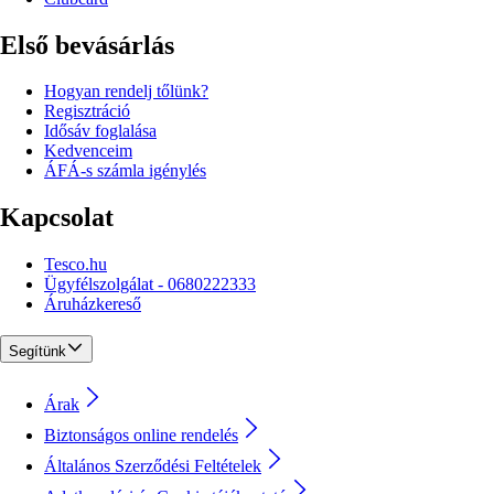
Első bevásárlás
Hogyan rendelj tőlünk?
Regisztráció
Idősáv foglalása
Kedvenceim
ÁFÁ-s számla igénylés
Kapcsolat
Tesco.hu
Ügyfélszolgálat - 0680222333
Áruházkereső
Segítünk
Árak
Biztonságos online rendelés
Általános Szerződési Feltételek