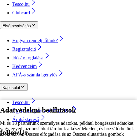
Tesco.hu
Clubcard
Első bevásárlás
Hogyan rendelj tőlünk?
Regisztráció
Idősáv foglalása
Kedvenceim
ÁFÁ-s számla igénylés
Kapcsolat
Tesco.hu
Adatvédelmi beállítások
Ügyfélszolgálat - 0680222333
Áruházkereső
Mi és 18 partnerünk személyes adatokat, például böngészési adatokat
vagy egyedi azonosítókat tárolunk a készülékeden, és hozzáférhetünk
followUs
azokhoz. Az Összes elfogadása és az Összes elutasítása gombok