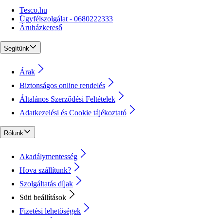
Tesco.hu
Ügyfélszolgálat - 0680222333
Áruházkereső
Segítünk
Árak
Biztonságos online rendelés
Általános Szerződési Feltételek
Adatkezelési és Cookie tájékoztató
Rólunk
Akadálymentesség
Hova szállítunk?
Szolgáltatás díjak
Süti beállítások
Fizetési lehetőségek