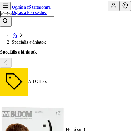
Ugrás a fő tartalomra
Ugrás a kereséshez
Speciális ajánlatok
Speciális ajánlatok
All Offers
Helló suli!