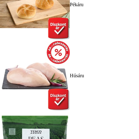
Pékáru
Húsáru