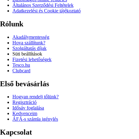
Általános Szerződési Feltételek
Adatkezelési és Cookie tájékoztató
Rólunk
Akadálymentesség
Hova szállítunk?
Szolgáltatás díjak
Süti beállítások
Fizetési lehetőségek
Tesco.hu
Clubcard
Első bevásárlás
Hogyan rendelj tőlünk?
Regisztráció
Idősáv foglalása
Kedvenceim
ÁFÁ-s számla igénylés
Kapcsolat