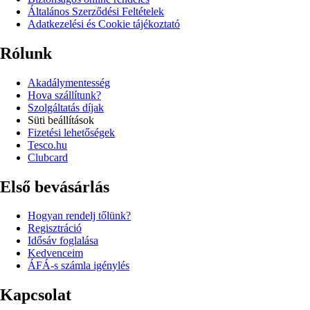
Általános Szerződési Feltételek
Adatkezelési és Cookie tájékoztató
Rólunk
Akadálymentesség
Hova szállítunk?
Szolgáltatás díjak
Süti beállítások
Fizetési lehetőségek
Tesco.hu
Clubcard
Első bevásárlás
Hogyan rendelj tőlünk?
Regisztráció
Idősáv foglalása
Kedvenceim
ÁFÁ-s számla igénylés
Kapcsolat