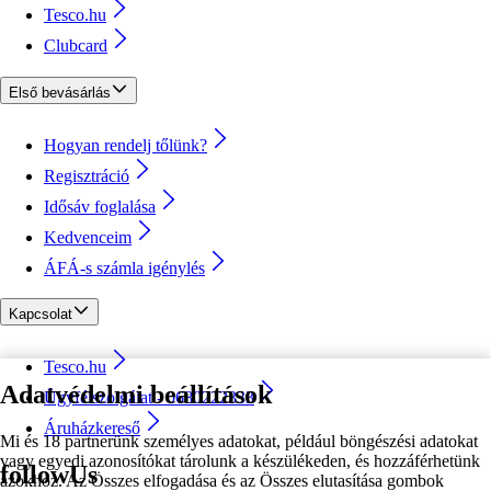
Tesco.hu
Clubcard
Első bevásárlás
Hogyan rendelj tőlünk?
Regisztráció
Idősáv foglalása
Kedvenceim
ÁFÁ-s számla igénylés
Kapcsolat
Tesco.hu
Adatvédelmi beállítások
Ügyfélszolgálat - 0680222333
Áruházkereső
Mi és 18 partnerünk személyes adatokat, például böngészési adatokat
vagy egyedi azonosítókat tárolunk a készülékeden, és hozzáférhetünk
followUs
azokhoz. Az Összes elfogadása és az Összes elutasítása gombok