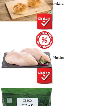
Pékáru
Húsáru