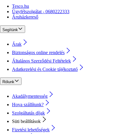
Tesco.hu
Ügyfélszolgálat - 0680222333
Áruházkereső
Segítünk
Árak
Biztonságos online rendelés
Általános Szerződési Feltételek
Adatkezelési és Cookie tájékoztató
Rólunk
Akadálymentesség
Hova szállítunk?
Szolgáltatás díjak
Süti beállítások
Fizetési lehetőségek