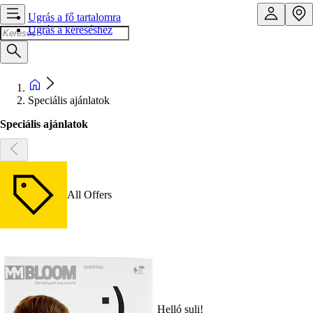
Ugrás a fő tartalomra
Ugrás a kereséshez
Speciális ajánlatok
Speciális ajánlatok
All Offers
Helló suli!