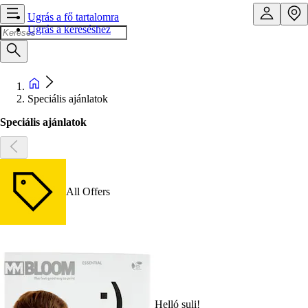
Ugrás a fő tartalomra
Ugrás a kereséshez
Speciális ajánlatok
Speciális ajánlatok
All Offers
Helló suli!