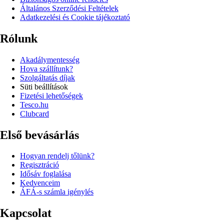
Általános Szerződési Feltételek
Adatkezelési és Cookie tájékoztató
Rólunk
Akadálymentesség
Hova szállítunk?
Szolgáltatás díjak
Süti beállítások
Fizetési lehetőségek
Tesco.hu
Clubcard
Első bevásárlás
Hogyan rendelj tőlünk?
Regisztráció
Idősáv foglalása
Kedvenceim
ÁFÁ-s számla igénylés
Kapcsolat