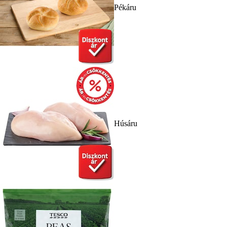
Pékáru
Húsáru