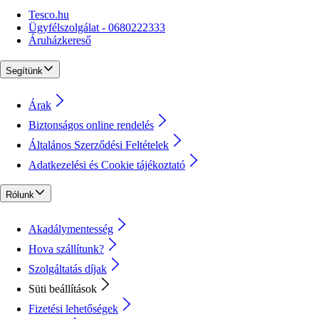
Tesco.hu
Ügyfélszolgálat - 0680222333
Áruházkereső
Segítünk
Árak
Biztonságos online rendelés
Általános Szerződési Feltételek
Adatkezelési és Cookie tájékoztató
Rólunk
Akadálymentesség
Hova szállítunk?
Szolgáltatás díjak
Süti beállítások
Fizetési lehetőségek