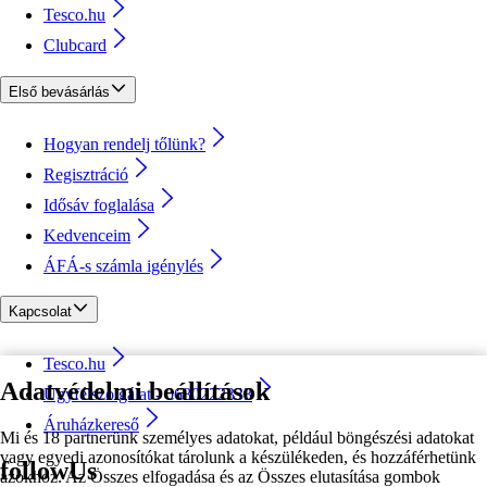
Tesco.hu
Clubcard
Első bevásárlás
Hogyan rendelj tőlünk?
Regisztráció
Idősáv foglalása
Kedvenceim
ÁFÁ-s számla igénylés
Kapcsolat
Tesco.hu
Adatvédelmi beállítások
Ügyfélszolgálat - 0680222333
Áruházkereső
Mi és 18 partnerünk személyes adatokat, például böngészési adatokat
vagy egyedi azonosítókat tárolunk a készülékeden, és hozzáférhetünk
followUs
azokhoz. Az Összes elfogadása és az Összes elutasítása gombok