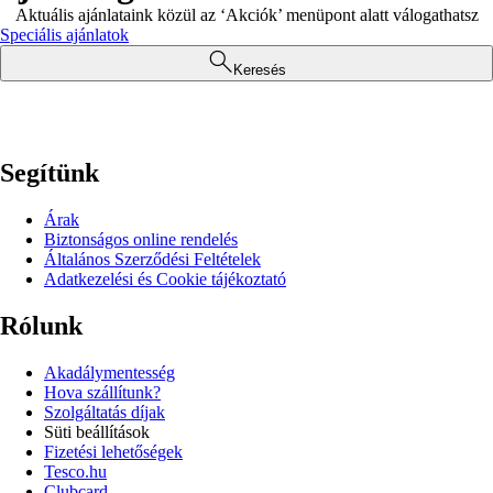
Aktuális ajánlataink közül az ‘Akciók’ menüpont alatt válogathatsz
Speciális ajánlatok
Keresés
Segítünk
Árak
Biztonságos online rendelés
Általános Szerződési Feltételek
Adatkezelési és Cookie tájékoztató
Rólunk
Akadálymentesség
Hova szállítunk?
Szolgáltatás díjak
Süti beállítások
Fizetési lehetőségek
Tesco.hu
Clubcard