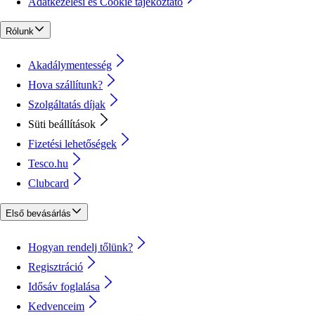
Adatkezelési és Cookie tájékoztató
Rólunk
Akadálymentesség
Hova szállítunk?
Szolgáltatás díjak
Süti beállítások
Fizetési lehetőségek
Tesco.hu
Clubcard
Első bevásárlás
Hogyan rendelj tőlünk?
Regisztráció
Idősáv foglalása
Kedvenceim