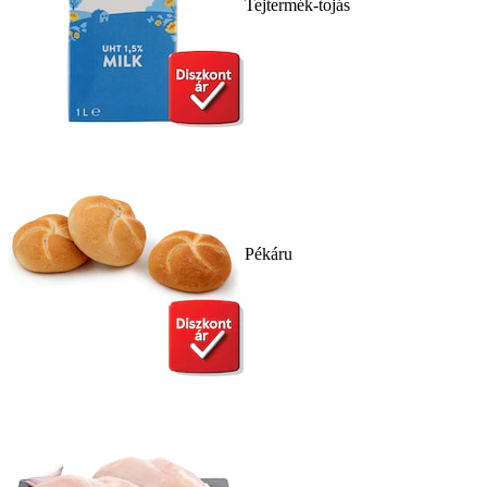
Tejtermék-tojás
Pékáru