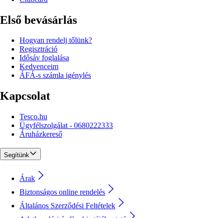
Első bevásárlás
Hogyan rendelj tőlünk?
Regisztráció
Idősáv foglalása
Kedvenceim
ÁFÁ-s számla igénylés
Kapcsolat
Tesco.hu
Ügyfélszolgálat - 0680222333
Áruházkereső
Segítünk
Árak
Biztonságos online rendelés
Általános Szerződési Feltételek