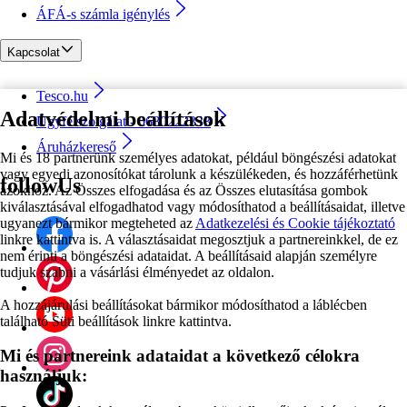
ÁFÁ-s számla igénylés
Kapcsolat
Tesco.hu
Adatvédelmi beállítások
Ügyfélszolgálat - 0680222333
Áruházkereső
Mi és 18 partnerünk személyes adatokat, például böngészési adatokat
vagy egyedi azonosítókat tárolunk a készülékeden, és hozzáférhetünk
followUs
azokhoz. Az Összes elfogadása és az Összes elutasítása gombok
kiválasztásával elfogadhatod vagy módosíthatod a beállításaidat, illetve
ugyanezt bármikor megteheted az
Adatkezelési és Cookie tájékoztató
linkre kattintva is. A választásaidat megosztjuk a partnereinkkel, de ez
nem érinti a böngészési adataidat. A beállításaid alapján személyre
tudjuk szabni a vásárlási élményedet az oldalon.
A hozzájárulási beállításokat bármikor módosíthatod a láblécben
található Süti beállítások linkre kattintva.
Mi és partnereink adataidat a következő célokra
használjuk: