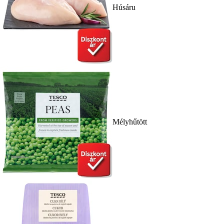
Húsáru
Mélyhűtött